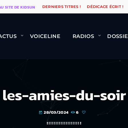
E DE KIDSUNE
WARÉTRO
ORANGE ROAD QUI PASSE,
DERNIERS TITRES !
DÉDICACE ÉCRIT !
ACTUS
VOICELINE
RADIOS
DOSSIE
les-amies-du-soir
28/03/2024
6
today