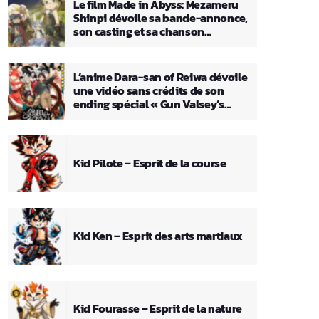
Le film Made in Abyss: Mezameru
Shinpi dévoile sa bande-annonce,
son casting et sa chanson
principale
L’anime Dara-san of Reiwa dévoile
une vidéo sans crédits de son
ending spécial « Gun Valsey’s
Theme »
Kid Pilote – Esprit de la course
Kid Ken – Esprit des arts martiaux
Kid Fourasse – Esprit de la nature