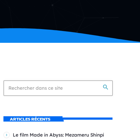
search
ARTICLES RÉCENTS
Le film Made in Abyss: Mezameru Shinpi