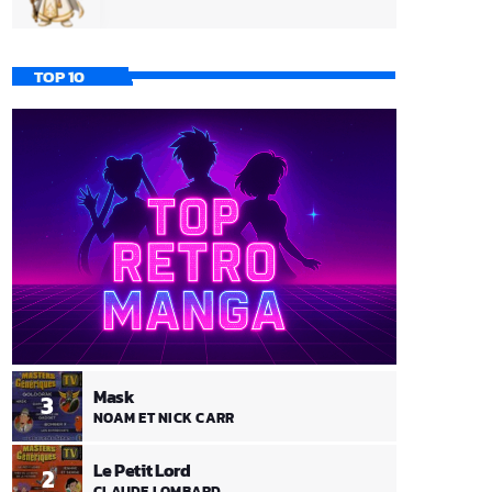
TOP 10
Mask
3
NOAM ET NICK CARR
Le Petit Lord
2
CLAUDE LOMBARD