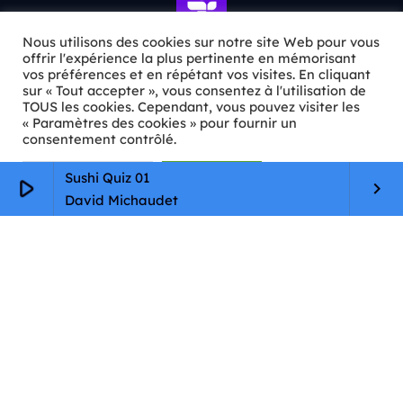
Nous utilisons des cookies sur notre site Web pour vous
offrir l'expérience la plus pertinente en mémorisant
vos préférences et en répétant vos visites. En cliquant
ℹ️ INFOS PRATIQUES
sur « Tout accepter », vous consentez à l'utilisation de
TOUS les cookies. Cependant, vous pouvez visiter les
« Paramètres des cookies » pour fournir un
✉️
Contact
consentement contrôlé.
🦊
Qui sommes-nous ?
Paramètres Cookie
Tout accepter
Sushi Quiz 01
play_arrow
keyboard_arrow_right
📄
Mentions légales
David Michaudet
🔒
Confidentialité
🛡️
RGPD
Copyright © 2026 Animkids. Tous droits réservés.