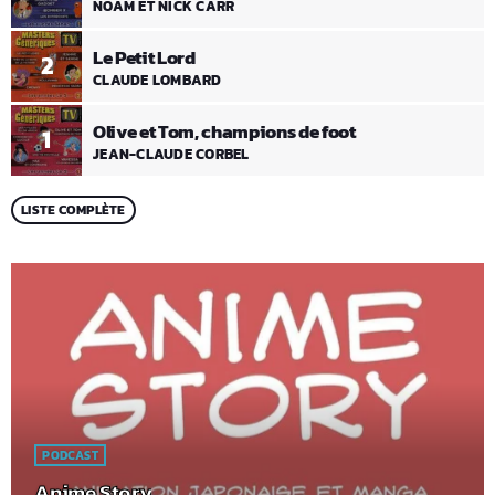
NOAM ET NICK CARR
Le Petit Lord
2
CLAUDE LOMBARD
Olive et Tom, champions de foot
1
JEAN-CLAUDE CORBEL
LISTE COMPLÈTE
PODCAST
Anime Story