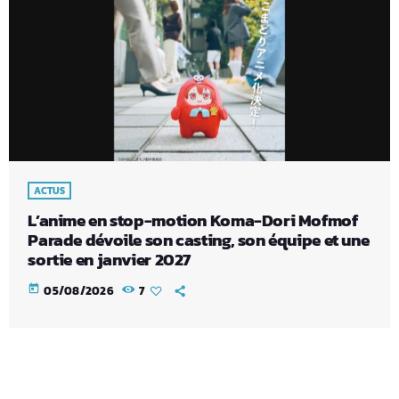
ACTUS
L’anime en stop-motion Koma-Dori Mofmof
Parade dévoile son casting, son équipe et une
sortie en janvier 2027
today
05/08/2026
7