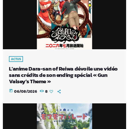
ACTUS
L’anime Dara-san of Reiwa dévoile une vidéo
sans crédits de son ending spécial « Gun
Valsey’s Theme »
today
06/08/2026
8