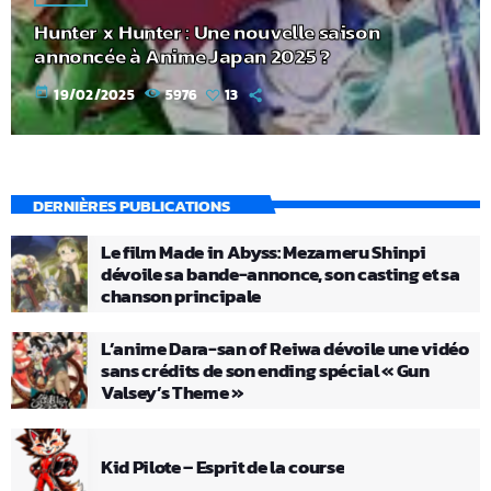
Hunter x Hunter : Une nouvelle saison
annoncée à Anime Japan 2025 ?
today
19/02/2025
5976
13
DERNIÈRES PUBLICATIONS
Le film Made in Abyss: Mezameru Shinpi
dévoile sa bande-annonce, son casting et sa
chanson principale
L’anime Dara-san of Reiwa dévoile une vidéo
sans crédits de son ending spécial « Gun
Valsey’s Theme »
Kid Pilote – Esprit de la course