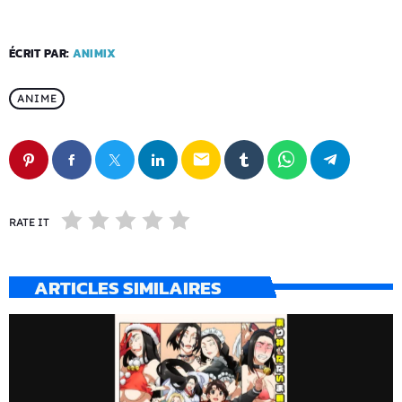
ÉCRIT PAR:
ANIMIX
ANIME
email
RATE IT
ARTICLES SIMILAIRES