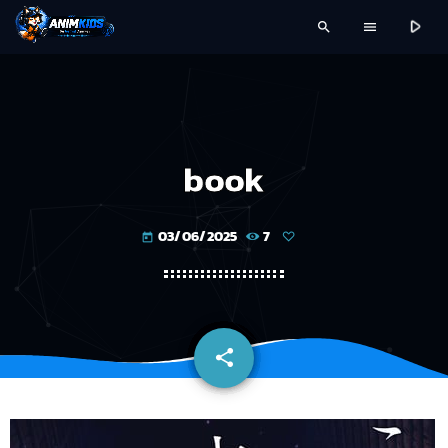
play_arrow
search
menu
book
03/06/2025
7
today
share
email