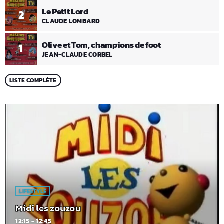
Le Petit Lord
2
CLAUDE LOMBARD
Olive et Tom, champions de foot
1
JEAN-CLAUDE CORBEL
LISTE COMPLÈTE
LIFESTYLE
Midi les zouzou
12:15 - 12:45