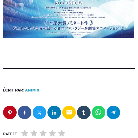
ÉCRIT PAR:
ANIMIX
email
RATE IT