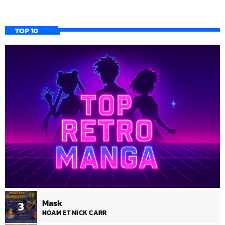
TOP 10
Mask
3
NOAM ET NICK CARR