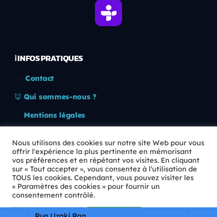
ℹ️ INFOS PRATIQUES
✉️
Contact
🦊
Qui sommes-nous ?
📄
Mentions légales
🔒
Confidentialité
Nous utilisons des cookies sur notre site Web pour vous
offrir l'expérience la plus pertinente en mémorisant
🛡️
RGPD
vos préférences et en répétant vos visites. En cliquant
sur « Tout accepter », vous consentez à l'utilisation de
Copyright © 2026 Animkids. Tous droits réservés.
TOUS les cookies. Cependant, vous pouvez visiter les
« Paramètres des cookies » pour fournir un
consentement contrôlé.
Paramètres Cookie
Tout accepter
Run Uzaki Ran