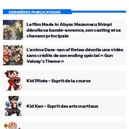
DERNIÈRES PUBLICATIONS
Le film Made in Abyss: Mezameru Shinpi
dévoile sa bande-annonce, son casting et sa
chanson principale
L’anime Dara-san of Reiwa dévoile une vidéo
sans crédits de son ending spécial « Gun
Valsey’s Theme »
Kid Pilote – Esprit de la course
Kid Ken – Esprit des arts martiaux