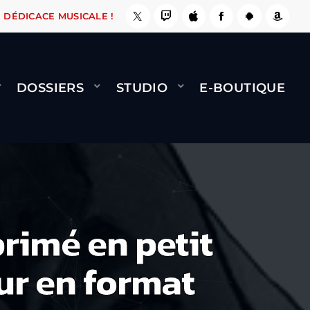
NAMI
BERNARD MINET - FLY (GÉNÉRIQUE)
COOL 
DÉDICACE MUSICALE !
DOSSIERS
STUDIO
E-BOUTIQUE
rimé en petit
ur en format