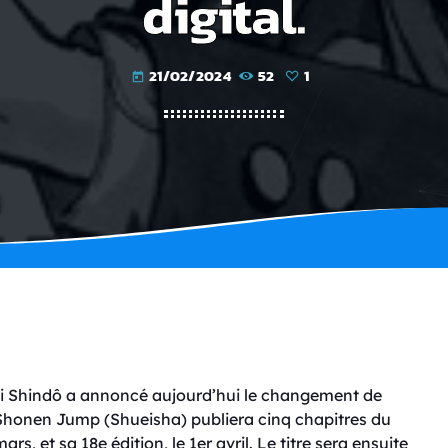
digital.
21/02/2024
52
1
today
 Shindô a annoncé aujourd’hui le changement de
 Shonen Jump (Shueisha) publiera cinq chapitres du
, et sa 18e édition, le 1er avril. Le titre sera ensuite