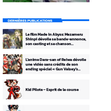
DERNIÈRES PUBLICATIONS
Le film Made in Abyss: Mezameru
Shinpi dévoile sa bande-annonce,
son casting et sa chanson
principale
L’anime Dara-san of Reiwa dévoile
une vidéo sans crédits de son
ending spécial « Gun Valsey’s
Theme »
Kid Pilote – Esprit de la course