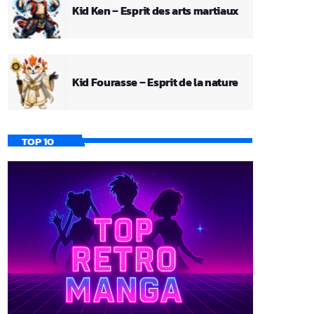
Kid Ken – Esprit des arts martiaux
Kid Fourasse – Esprit de la nature
TOP 10