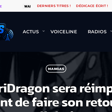
WARÉTRO
ORANGE ROAD QUI PASSE, ÇA LE FAIT !
DERNIERS TITRES !
DÉDICACE ÉCRIT !
ACTUS
VOICELINE
RADIOS
MANGAS
iDragon sera réimp
t de faire son reto