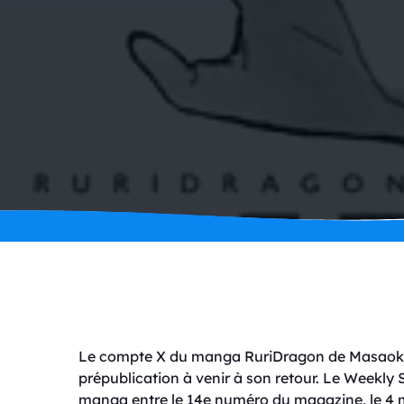
Le compte X du manga RuriDragon de Masaoki
prépublication à venir à son retour. Le Weekly
manga entre le 14e numéro du magazine, le 4 mars