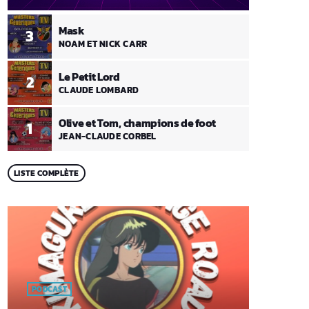
Mask
3
NOAM ET NICK CARR
Le Petit Lord
2
CLAUDE LOMBARD
Olive et Tom, champions de foot
1
JEAN-CLAUDE CORBEL
LISTE COMPLÈTE
PODCAST