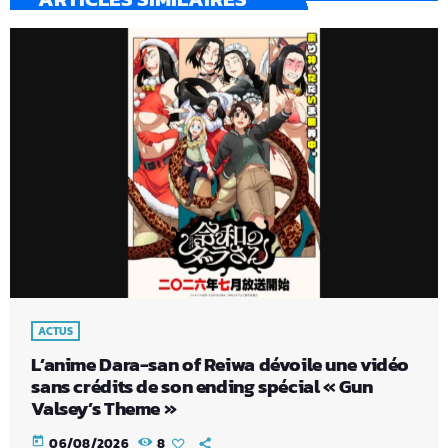
ACTUS
L’anime Dara-san of Reiwa dévoile une vidéo
sans crédits de son ending spécial « Gun
Valsey’s Theme »
today
06/08/2026
8