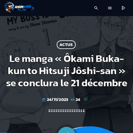
play_arrow
search
menu
ACTUS
Le manga « Ôkami Buka-
kun to Hitsuji Jôshi-san »
se conclura le 21 décembre
24/11/2023
24
today