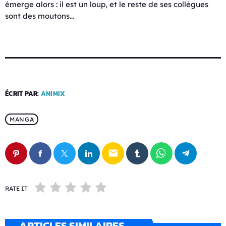
émerge alors : il est un loup, et le reste de ses collègues
sont des moutons…
ÉCRIT PAR:
ANIMIX
MANGA
email
RATE IT
ARTICLES SIMILAIRES