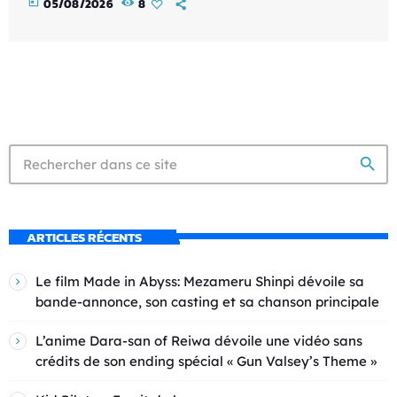
today
05/08/2026
8
search
ARTICLES RÉCENTS
Le film Made in Abyss: Mezameru Shinpi dévoile sa
bande-annonce, son casting et sa chanson principale
L’anime Dara-san of Reiwa dévoile une vidéo sans
crédits de son ending spécial « Gun Valsey’s Theme »