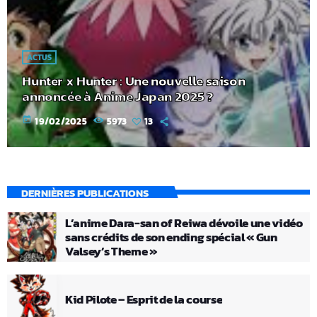
ACTUS
Hunter x Hunter : Une nouvelle saison
annoncée à Anime Japan 2025 ?
today
19/02/2025
5973
13
DERNIÈRES PUBLICATIONS
L’anime Dara-san of Reiwa dévoile une vidéo
sans crédits de son ending spécial « Gun
Valsey’s Theme »
Kid Pilote – Esprit de la course