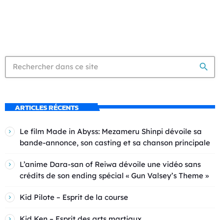
search
ARTICLES RÉCENTS
Le film Made in Abyss: Mezameru Shinpi dévoile sa
bande-annonce, son casting et sa chanson principale
L’anime Dara-san of Reiwa dévoile une vidéo sans
crédits de son ending spécial « Gun Valsey’s Theme »
Kid Pilote – Esprit de la course
Kid Ken – Esprit des arts martiaux