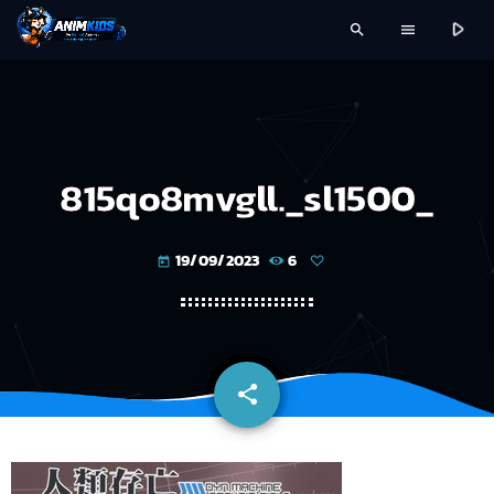
play_arrow
search
menu
815qo8mvgll._sl1500_
19/09/2023
6
today
share
email