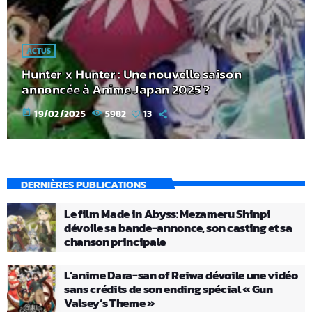
ACTUS
Hunter x Hunter : Une nouvelle saison
annoncée à Anime Japan 2025 ?
today
19/02/2025
5982
13
DERNIÈRES PUBLICATIONS
Le film Made in Abyss: Mezameru Shinpi
dévoile sa bande-annonce, son casting et sa
chanson principale
L’anime Dara-san of Reiwa dévoile une vidéo
sans crédits de son ending spécial « Gun
Valsey’s Theme »