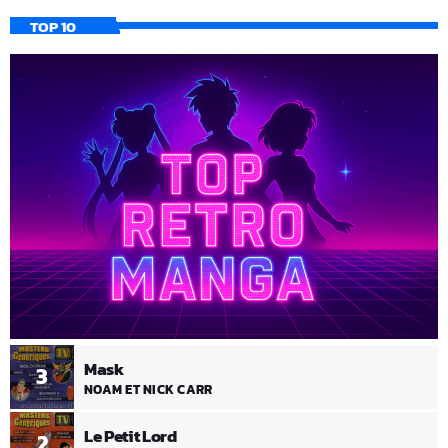
TOP 10
Mask
3
NOAM ET NICK CARR
Le Petit Lord
2