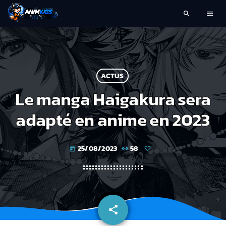
search
menu
ACTUS
Le manga Haigakura sera
adapté en anime en 2023
25/08/2023
58
today
share
email