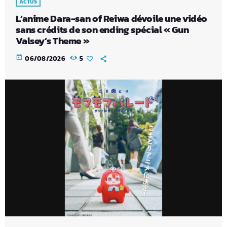
ACTUS
L’anime Dara-san of Reiwa dévoile une vidéo
sans crédits de son ending spécial « Gun
Valsey’s Theme »
today
06/08/2026
5