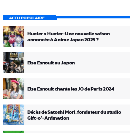
ACTU POPULAIRE
Hunter x Hunter : Une nouvelle saison
annoncée à Anime Japan 2025 ?
Elsa Esnoult au Japon
Elsa Esnoult chante les JO de Paris 2024
Décès de Satoshi Mori, fondateur du studio
Gift-o’-Animation