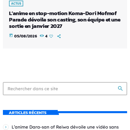
ACTUS
L’anime en stop-motion Koma-Dori Mofmof
Parade dévoile son casting, son équipe et une
sortie en janvier 2027
today
05/08/2026
4
search
ARTICLES RÉCENTS
L’anime Dara-san of Reiwa dévoile une vidéo sans