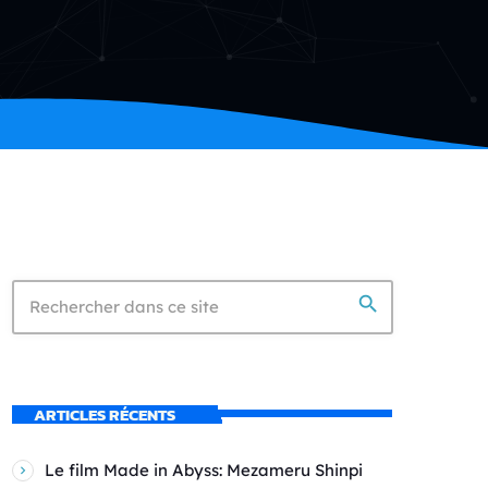
search
ARTICLES RÉCENTS
Le film Made in Abyss: Mezameru Shinpi