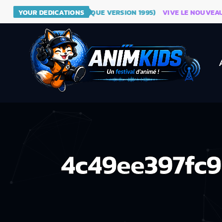
RAGON BALL (GÉNÉRIQUE VERSION 1995)
YOUR DEDICATIONS
VIVE LE NOUVEAU SITE
4c49ee397fc