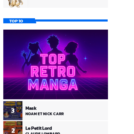
TOP 10
Mask
3
NOAM ET NICK CARR
Le Petit Lord
2
CLAUDE LOMBARD