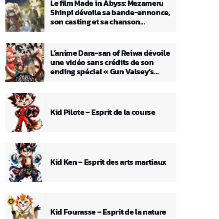
Le film Made in Abyss: Mezameru
Shinpi dévoile sa bande-annonce,
son casting et sa chanson
principale
L’anime Dara-san of Reiwa dévoile
une vidéo sans crédits de son
ending spécial « Gun Valsey’s
Theme »
Kid Pilote – Esprit de la course
Kid Ken – Esprit des arts martiaux
Kid Fourasse – Esprit de la nature