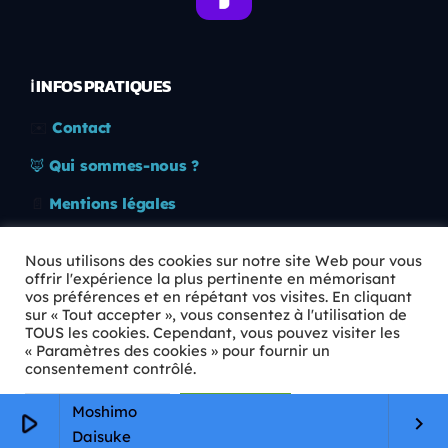
ℹ️ INFOS PRATIQUES
✉️
Contact
🦊
Qui sommes-nous ?
📄
Mentions légales
🔒
Confidentialité
Nous utilisons des cookies sur notre site Web pour vous
offrir l'expérience la plus pertinente en mémorisant
🛡️
RGPD
vos préférences et en répétant vos visites. En cliquant
sur « Tout accepter », vous consentez à l'utilisation de
Copyright © 2026 Animkids. Tous droits réservés.
TOUS les cookies. Cependant, vous pouvez visiter les
« Paramètres des cookies » pour fournir un
consentement contrôlé.
Paramètres Cookie
Tout accepter
Moshimo
play_arrow
keyboard_arrow_right
Daisuke