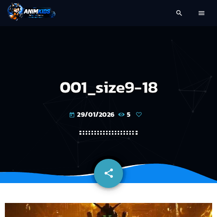
search
menu
001_size9-18
29/01/2026
5
today
share
email