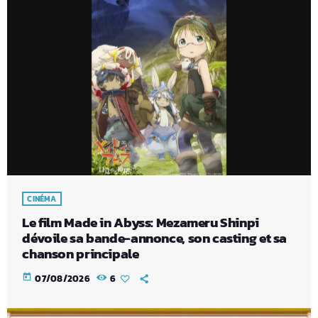
CINÉMA
Le film Made in Abyss: Mezameru Shinpi
dévoile sa bande-annonce, son casting et sa
chanson principale
today
07/08/2026
6