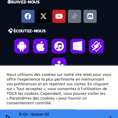
🌐 SUIVEZ-NOUS
🎧 ÉCOUTEZ-NOUS
Nous utilisons des cookies sur notre site Web pour vous
offrir l'expérience la plus pertinente en mémorisant
vos préférences et en répétant vos visites. En cliquant
sur « Tout accepter », vous consentez à l'utilisation de
ℹ️ INFOS PRATIQUES
TOUS les cookies. Cependant, vous pouvez visiter les
« Paramètres des cookies » pour fournir un
✉️
Contact
consentement contrôlé.
🦊
Qui sommes-nous ?
Paramètres Cookie
Tout accepter
K-Or : Saison 02
play_arrow
keyboard_arrow_right