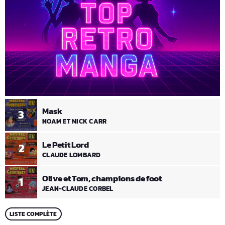
Mask
3
NOAM ET NICK CARR
Le Petit Lord
2
CLAUDE LOMBARD
Olive et Tom, champions de foot
1
JEAN-CLAUDE CORBEL
LISTE COMPLÈTE