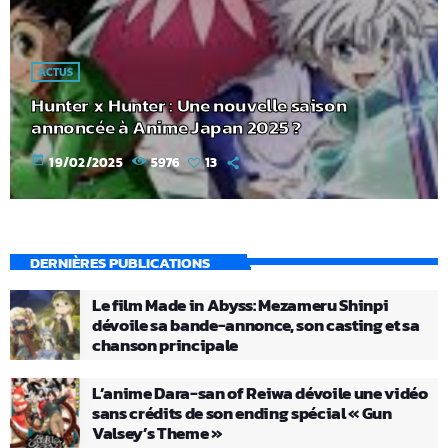
ACTUS
Hunter x Hunter : Une nouvelle saison
annoncée à Anime Japan 2025 ?
today
19/02/2025
5976
13
DERNIÈRES PUBLICATIONS
Le film Made in Abyss: Mezameru Shinpi
dévoile sa bande-annonce, son casting et sa
chanson principale
L’anime Dara-san of Reiwa dévoile une vidéo
sans crédits de son ending spécial « Gun
Valsey’s Theme »