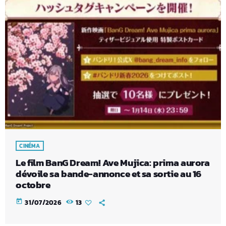
CINÉMA
Le film BanG Dream! Ave Mujica: prima aurora
dévoile sa bande-annonce et sa sortie au 16
octobre
today
31/07/2026
13