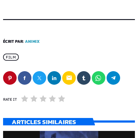
ÉCRIT PAR:
ANIMIX
FILM
email
RATE IT
ARTICLES SIMILAIRES