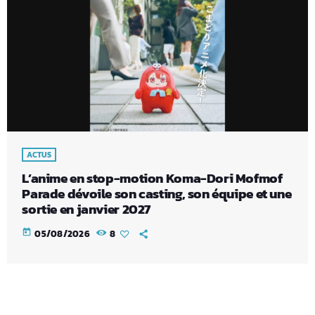
ACTUS
L’anime en stop-motion Koma-Dori Mofmof
Parade dévoile son casting, son équipe et une
sortie en janvier 2027
today
05/08/2026
8