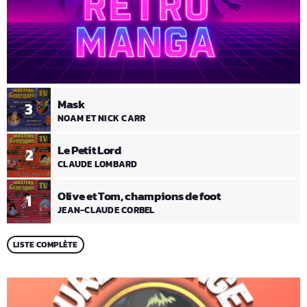
Mask
3
NOAM ET NICK CARR
Le Petit Lord
2
CLAUDE LOMBARD
Olive et Tom, champions de foot
1
JEAN-CLAUDE CORBEL
LISTE COMPLÈTE