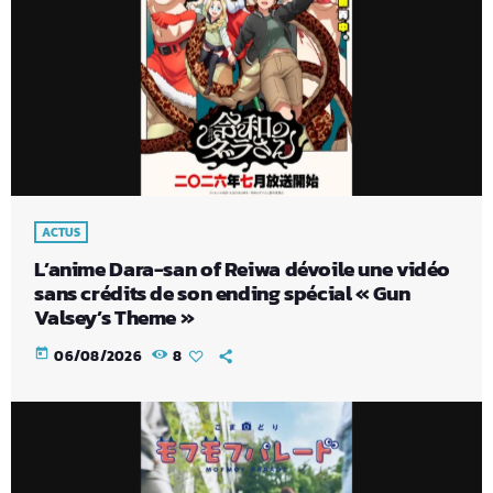
ACTUS
L’anime Dara-san of Reiwa dévoile une vidéo
sans crédits de son ending spécial « Gun
Valsey’s Theme »
today
06/08/2026
8