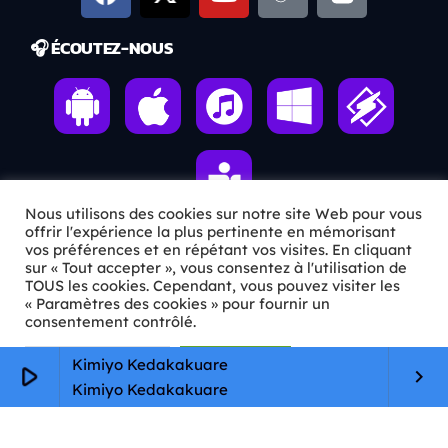
🎧 ÉCOUTEZ-NOUS
Nous utilisons des cookies sur notre site Web pour vous
offrir l'expérience la plus pertinente en mémorisant
vos préférences et en répétant vos visites. En cliquant
sur « Tout accepter », vous consentez à l'utilisation de
ℹ️ INFOS PRATIQUES
TOUS les cookies. Cependant, vous pouvez visiter les
« Paramètres des cookies » pour fournir un
✉️
Contact
consentement contrôlé.
🦊
Qui sommes-nous ?
Paramètres Cookie
Tout accepter
Kimiyo Kedakakuare
play_arrow
keyboard_arrow_right
Kimiyo Kedakakuare
📄
Mentions légales
🔒
Confidentialité