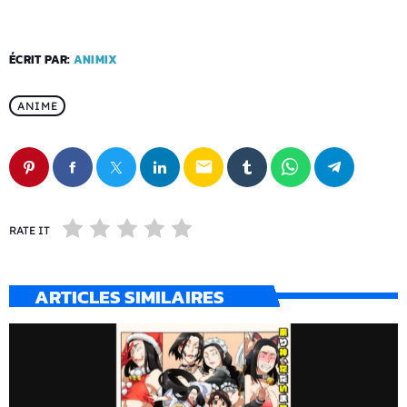
ÉCRIT PAR:
ANIMIX
ANIME
email
RATE IT
ARTICLES SIMILAIRES