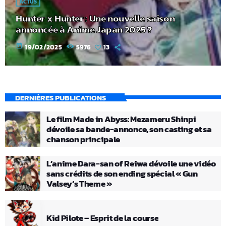
ACTUS
Hunter x Hunter : Une nouvelle saison
annoncée à Anime Japan 2025 ?
today
19/02/2025
5976
13
DERNIÈRES PUBLICATIONS
Le film Made in Abyss: Mezameru Shinpi
dévoile sa bande-annonce, son casting et sa
chanson principale
L’anime Dara-san of Reiwa dévoile une vidéo
sans crédits de son ending spécial « Gun
Valsey’s Theme »
Kid Pilote – Esprit de la course