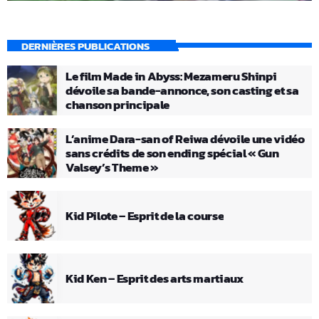
DERNIÈRES PUBLICATIONS
Le film Made in Abyss: Mezameru Shinpi
dévoile sa bande-annonce, son casting et sa
chanson principale
L’anime Dara-san of Reiwa dévoile une vidéo
sans crédits de son ending spécial « Gun
Valsey’s Theme »
Kid Pilote – Esprit de la course
Kid Ken – Esprit des arts martiaux