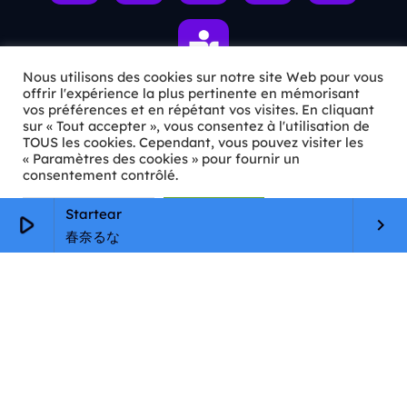
Nous utilisons des cookies sur notre site Web pour vous
offrir l'expérience la plus pertinente en mémorisant
vos préférences et en répétant vos visites. En cliquant
sur « Tout accepter », vous consentez à l'utilisation de
ℹ️ INFOS PRATIQUES
TOUS les cookies. Cependant, vous pouvez visiter les
« Paramètres des cookies » pour fournir un
✉️
Contact
consentement contrôlé.
🦊
Qui sommes-nous ?
Paramètres Cookie
Tout accepter
Startear
play_arrow
keyboard_arrow_right
春奈るな
📄
Mentions légales
🔒
Confidentialité
🛡️
RGPD
Copyright © 2026 Animkids. Tous droits réservés.