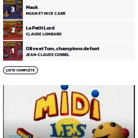
Mask
3
NOAM ET NICK CARR
Le Petit Lord
2
CLAUDE LOMBARD
Olive et Tom, champions de foot
1
JEAN-CLAUDE CORBEL
LISTE COMPLÈTE