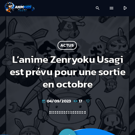
play_arrow
search
menu
ACTUS
L’anime Zenryoku Usagi
est prévu pour une sortie
en octobre
04/09/2023
17
today