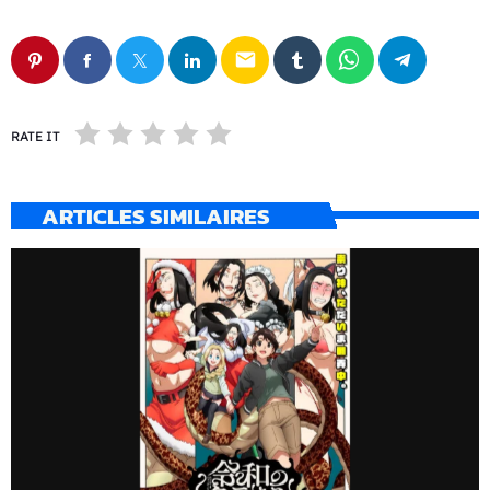
email
RATE IT
ARTICLES SIMILAIRES