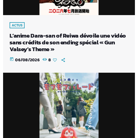
ACTUS
L’anime Dara-san of Reiwa dévoile une vidéo
sans crédits de son ending spécial « Gun
Valsey’s Theme »
today
06/08/2026
8