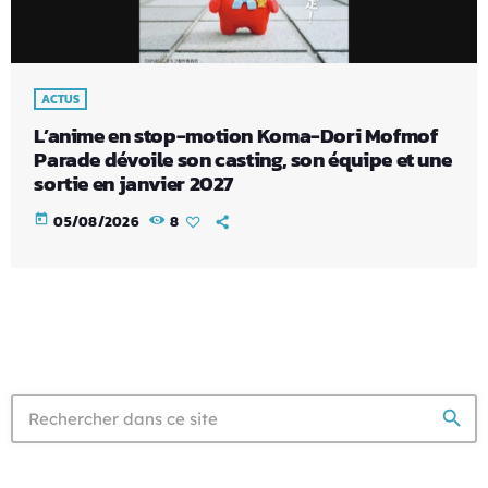
ACTUS
L’anime en stop-motion Koma-Dori Mofmof
Parade dévoile son casting, son équipe et une
sortie en janvier 2027
today
05/08/2026
8
search