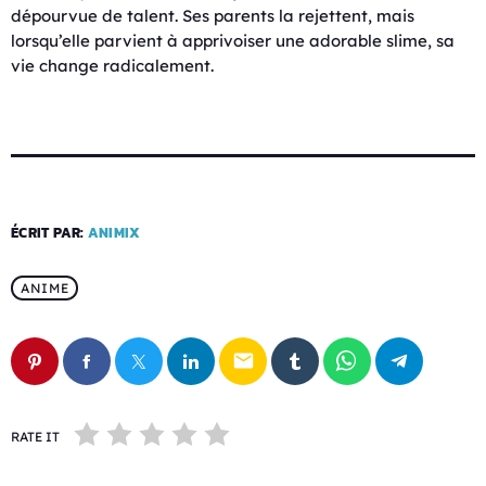
dépourvue de talent. Ses parents la rejettent, mais
lorsqu’elle parvient à apprivoiser une adorable slime, sa
vie change radicalement.
ÉCRIT PAR:
ANIMIX
ANIME
email
RATE IT