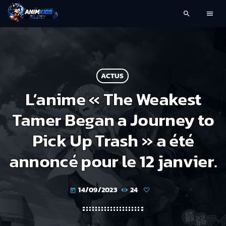
search
menu
ACTUS
L’anime « The Weakest
Tamer Began a Journey to
Pick Up Trash » a été
annoncé pour le 12 janvier.
14/09/2023
24
today