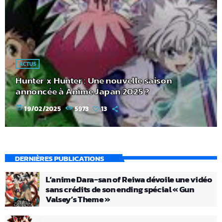
ACTUS
Hunter x Hunter : Une nouvelle saison
annoncée à Anime Japan 2025 ?
today
19/02/2025
5973
13
DERNIÈRES PUBLICATIONS
L’anime Dara-san of Reiwa dévoile une vidéo
sans crédits de son ending spécial « Gun
Valsey’s Theme »