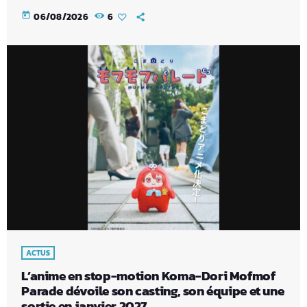
today
06/08/2026
6
ACTUS
L’anime en stop-motion Koma-Dori Mofmof
Parade dévoile son casting, son équipe et une
sortie en janvier 2027