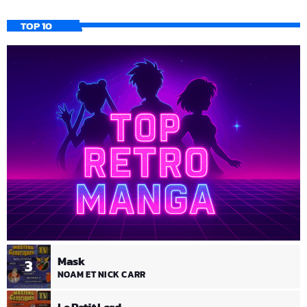
TOP 10
Mask
3
NOAM ET NICK CARR