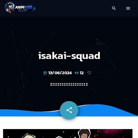
search
menu
isakai-squad
13/06/2024
12
today
share
email