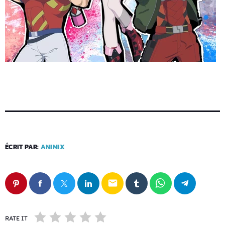
ÉCRIT PAR:
ANIMIX
email
RATE IT