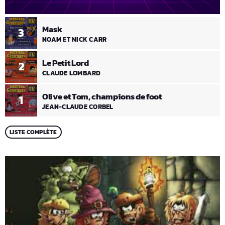
Mask
3
NOAM ET NICK CARR
Le Petit Lord
2
CLAUDE LOMBARD
Olive et Tom, champions de foot
1
JEAN-CLAUDE CORBEL
LISTE COMPLÈTE