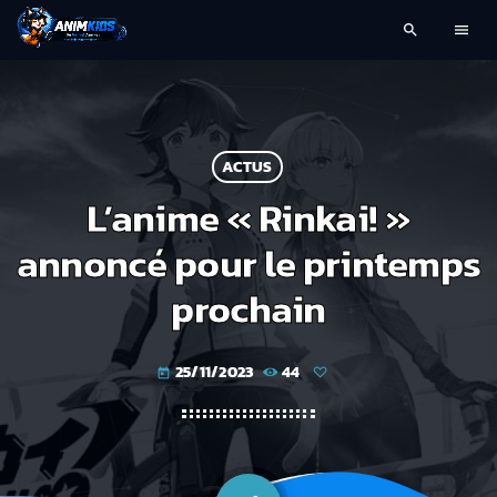
search
menu
ACTUS
L’anime « Rinkai! »
annoncé pour le printemps
prochain
25/11/2023
44
today