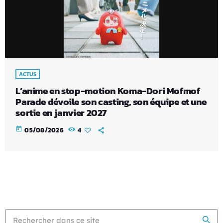
ACTUS
L’anime en stop-motion Koma-Dori Mofmof
Parade dévoile son casting, son équipe et une
sortie en janvier 2027
today
05/08/2026
4
search