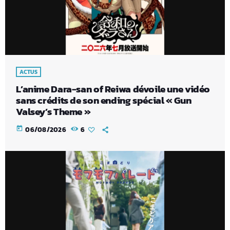
ACTUS
L’anime Dara-san of Reiwa dévoile une vidéo
sans crédits de son ending spécial « Gun
Valsey’s Theme »
today
06/08/2026
6