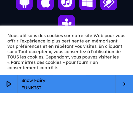
Nous utilisons des cookies sur notre site Web pour vous
offrir l'expérience la plus pertinente en mémorisant
vos préférences et en répétant vos visites. En cliquant
ℹ️ INFOS PRATIQUES
sur « Tout accepter », vous consentez à l'utilisation de
TOUS les cookies. Cependant, vous pouvez visiter les
« Paramètres des cookies » pour fournir un
✉️
Contact
consentement contrôlé.
🦊
Qui sommes-nous ?
Paramètres Cookie
Tout accepter
Snow Fairy
play_arrow
keyboard_arrow_right
📄
Mentions légales
FUNKIST
🔒
Confidentialité
🛡️
RGPD
Copyright © 2026 Animkids. Tous droits réservés.