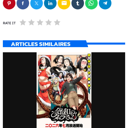
email
RATE IT
ARTICLES SIMILAIRES