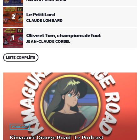
Le Petit Lord
2
CLAUDE LOMBARD
Olive et Tom, champions de foot
1
JEAN-CLAUDE CORBEL
LISTE COMPLÈTE
PODCAST
Kimagure Orange Road : Le Podcast