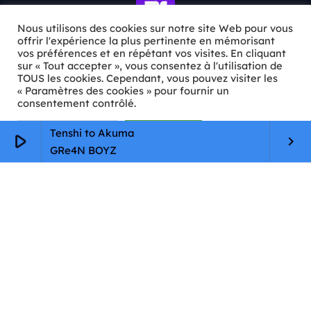
Nous utilisons des cookies sur notre site Web pour vous
offrir l'expérience la plus pertinente en mémorisant
vos préférences et en répétant vos visites. En cliquant
sur « Tout accepter », vous consentez à l'utilisation de
ℹ️ INFOS PRATIQUES
TOUS les cookies. Cependant, vous pouvez visiter les
« Paramètres des cookies » pour fournir un
✉️
Contact
consentement contrôlé.
🦊
Qui sommes-nous ?
Paramètres Cookie
Tout accepter
Tenshi to Akuma
play_arrow
keyboard_arrow_right
GRe4N BOYZ
📄
Mentions légales
🔒
Confidentialité
🛡️
RGPD
Copyright © 2026 Animkids. Tous droits réservés.