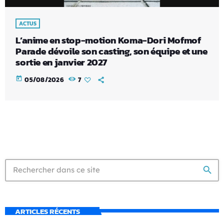
ACTUS
L’anime en stop-motion Koma-Dori Mofmof
Parade dévoile son casting, son équipe et une
sortie en janvier 2027
today
05/08/2026
7
search
ARTICLES RÉCENTS