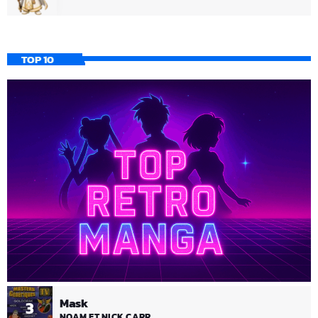
TOP 10
Mask
3
NOAM ET NICK CARR