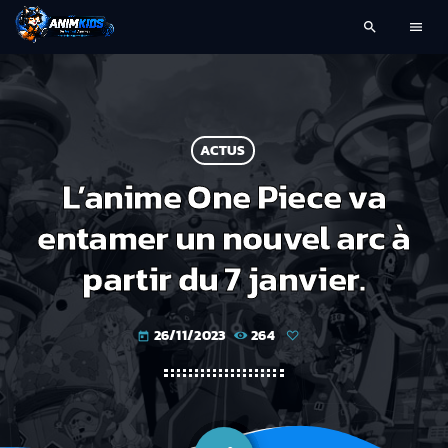
search
menu
ACTUS
L’anime One Piece va
entamer un nouvel arc à
partir du 7 janvier.
26/11/2023
264
today