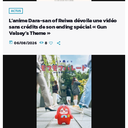
ACTUS
L’anime Dara-san of Reiwa dévoile une vidéo
sans crédits de son ending spécial « Gun
Valsey’s Theme »
today
06/08/2026
8