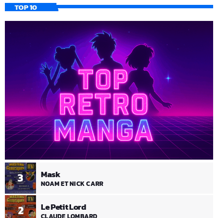
TOP 10
Mask
3
NOAM ET NICK CARR
Le Petit Lord
2
CLAUDE LOMBARD