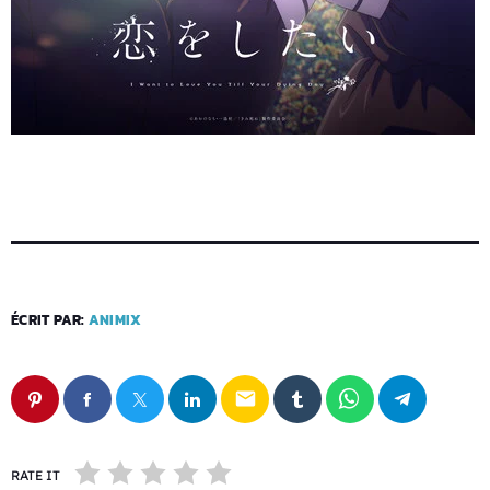
ÉCRIT PAR:
ANIMIX
email
RATE IT