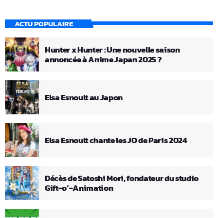
ACTU POPULAIRE
Hunter x Hunter : Une nouvelle saison
annoncée à Anime Japan 2025 ?
Elsa Esnoult au Japon
Elsa Esnoult chante les JO de Paris 2024
Décès de Satoshi Mori, fondateur du studio
Gift-o’-Animation