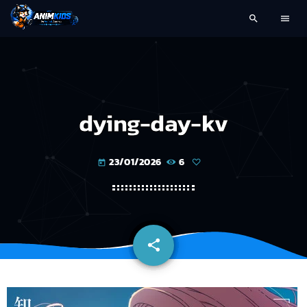
search
menu
dying-day-kv
23/01/2026
6
today
share
email