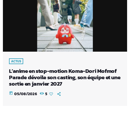
ACTUS
L’anime en stop-motion Koma-Dori Mofmof
Parade dévoile son casting, son équipe et une
sortie en janvier 2027
today
05/08/2026
5