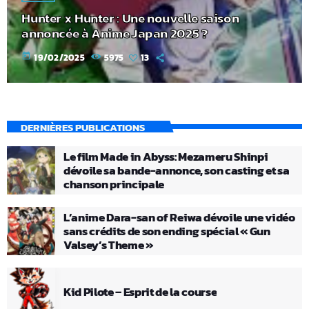
Hunter x Hunter : Une nouvelle saison
annoncée à Anime Japan 2025 ?
today
19/02/2025
5975
13
DERNIÈRES PUBLICATIONS
Le film Made in Abyss: Mezameru Shinpi
dévoile sa bande-annonce, son casting et sa
chanson principale
L’anime Dara-san of Reiwa dévoile une vidéo
sans crédits de son ending spécial « Gun
Valsey’s Theme »
Kid Pilote – Esprit de la course