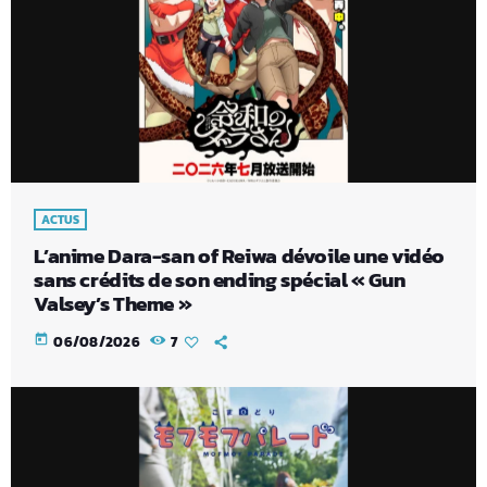
ACTUS
L’anime Dara-san of Reiwa dévoile une vidéo
sans crédits de son ending spécial « Gun
Valsey’s Theme »
today
06/08/2026
7