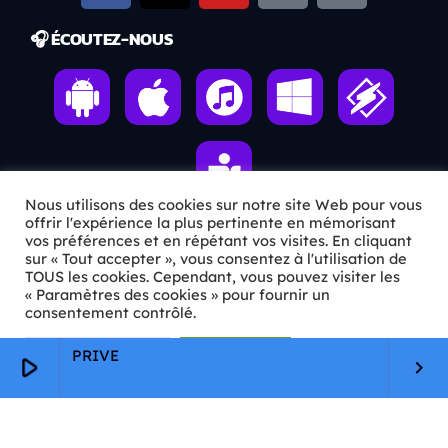
🎧 ÉCOUTEZ-NOUS
Nous utilisons des cookies sur notre site Web pour vous
offrir l'expérience la plus pertinente en mémorisant
vos préférences et en répétant vos visites. En cliquant
sur « Tout accepter », vous consentez à l'utilisation de
ℹ️ INFOS PRATIQUES
TOUS les cookies. Cependant, vous pouvez visiter les
« Paramètres des cookies » pour fournir un
✉️
Contact
consentement contrôlé.
🦊
Qui sommes-nous ?
Paramètres Cookie
Tout accepter
PRIVE
play_arrow
keyboard_arrow_right
📄
Mentions légales
🔒
Confidentialité