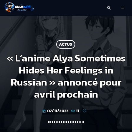
search
menu
ACTUS
« L’anime Alya Sometimes
Hides Her Feelings in
Russian » annoncé pour
avril prochain
07/11/2023
11
today