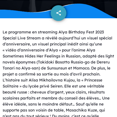
share
email
Le programme en streaming Alya Birthday Fest 2023
Special Live Stream a révélé aujourd’hui un visuel spécial
d’anniversaire, un visuel principal inédit ainsi qu’une
« vidéo d’anniversaire d’Alya » pour l’anime Alya
Sometimes Hides Her Feelings in Russian, adapté des light
novels éponymes (Tokidoki Bosotto Russia-go de Dereru
Tonari no Alya-san) de Sunsunsun et Momoco. De plus, le
projet a confirmé sa sortie au mois d’avril prochain.
L’histoire suit Alisa Mikhailovna Kujou, la « Princesse
Solitaire » du lycée privé Seiren. Elle est une véritable
beauté russe : cheveux d’argent, yeux clairs, résultats
scolaires parfaits et membre du conseil des élèves… Une
élève idéale, sans le moindre défaut… Sauf qu’elle ne
supporte pas son voisin de table, Masachika Kuze, qui
n’est pas du tout sérieux ! Du moins, c’est ce qu’elle