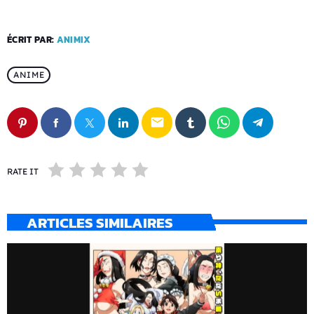
ÉCRIT PAR:
ANIMIX
ANIME
email
RATE IT
ARTICLES SIMILAIRES