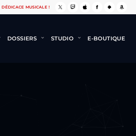
, ÇA LE FAIT !
NAMI
BERNARD MINET - FLY 
DÉDICACE MUSICALE !
DOSSIERS
STUDIO
E-BOUTIQUE