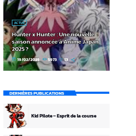
ACTUS
Hunter x Hunter : Une nouvelle
saison annoncée à Anime Japan
2025 ?
19/02/2025
5973
13
today
DERNIÈRES PUBLICATIONS
Kid Pilote – Esprit de la course