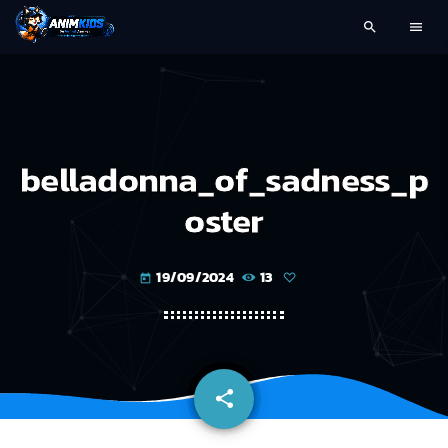
search
menu
belladonna_of_sadness_p
oster
19/09/2024
13
today
share
email