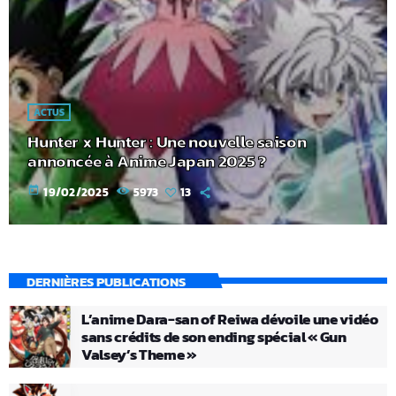
ACTUS
Hunter x Hunter : Une nouvelle saison
annoncée à Anime Japan 2025 ?
today
19/02/2025
5973
13
DERNIÈRES PUBLICATIONS
L’anime Dara-san of Reiwa dévoile une vidéo
sans crédits de son ending spécial « Gun
Valsey’s Theme »