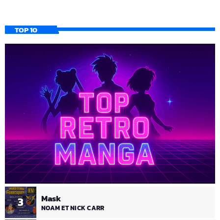
TOP 10
Mask
3
NOAM ET NICK CARR