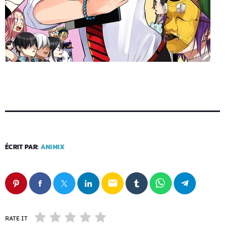
ÉCRIT PAR:
ANIMIX
email
RATE IT