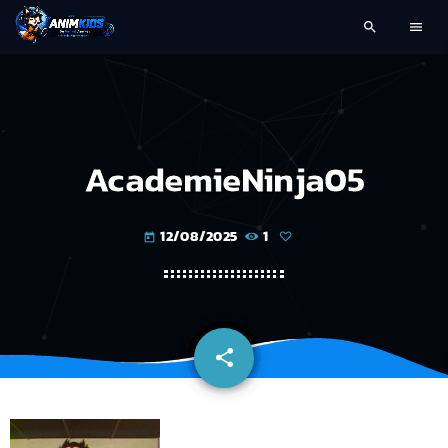
search
menu
AcademieNinja05
12/08/2025
1
today
share
email