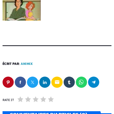
ÉCRIT PAR:
ANIMIX
email
RATE IT