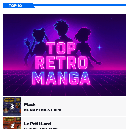
TOP 10
Mask
3
NOAM ET NICK CARR
Le Petit Lord
2