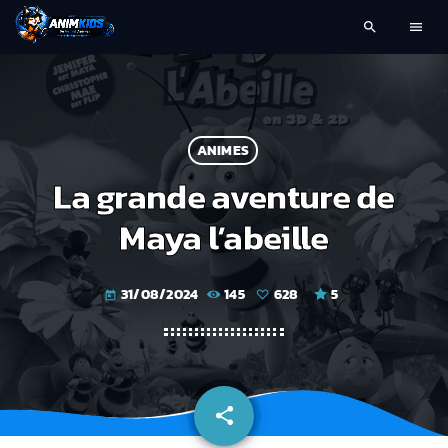
search
menu
ANIMES
La grande aventure de
Maya l’abeille
31/08/2024
145
628
5
today
share
email
628