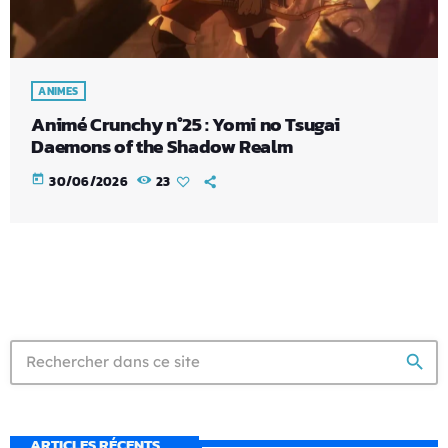
ANIMES
Animé Crunchy n°25 : Yomi no Tsugai
Daemons of the Shadow Realm
today
30/06/2026
23
search
ARTICLES RÉCENTS