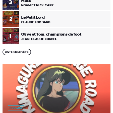
Mask
3
NOAM ET NICK CARR
Le Petit Lord
2
CLAUDE LOMBARD
Olive et Tom, champions de foot
1
JEAN-CLAUDE CORBEL
LISTE COMPLÈTE
PODCAST