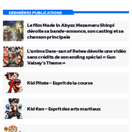
DERNIÈRES PUBLICATIONS
Le film Made in Abyss: Mezameru Shinpi
dévoile sa bande-annonce, son casting et sa
chanson principale
L’anime Dara-san of Reiwa dévoile une vidéo
sans crédits de son ending spécial « Gun
Valsey’s Theme »
Kid Pilote – Esprit de la course
Kid Ken – Esprit des arts martiaux