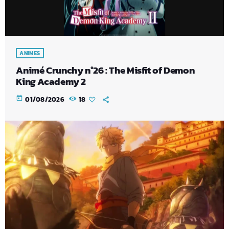
ANIMES
Animé Crunchy n°26 : The Misfit of Demon
King Academy 2
today
01/08/2026
18