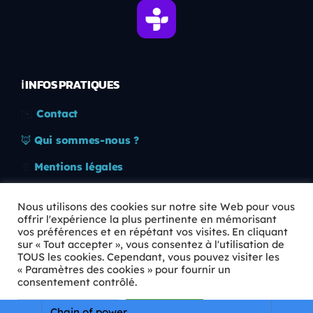
ℹ️ INFOS PRATIQUES
✉️
Contact
🦊
Qui sommes-nous ?
📄
Mentions légales
🔒
Confidentialité
Nous utilisons des cookies sur notre site Web pour vous
offrir l'expérience la plus pertinente en mémorisant
🛡️
RGPD
vos préférences et en répétant vos visites. En cliquant
sur « Tout accepter », vous consentez à l'utilisation de
Copyright © 2026 Animkids. Tous droits réservés.
TOUS les cookies. Cependant, vous pouvez visiter les
« Paramètres des cookies » pour fournir un
consentement contrôlé.
Paramètres Cookie
Tout accepter
Chain of power