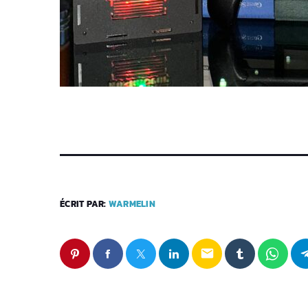
ÉCRIT PAR:
WARMELIN
email