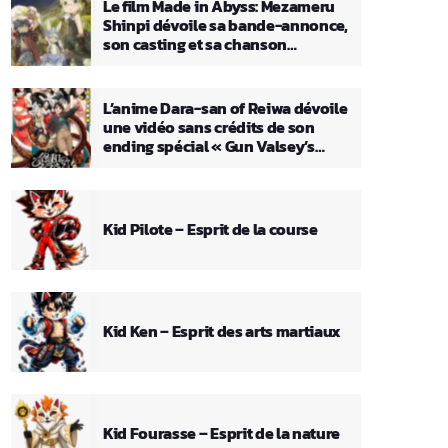
Le film Made in Abyss: Mezameru
Shinpi dévoile sa bande-annonce,
son casting et sa chanson
principale
L’anime Dara-san of Reiwa dévoile
une vidéo sans crédits de son
ending spécial « Gun Valsey’s
Theme »
Kid Pilote – Esprit de la course
Kid Ken – Esprit des arts martiaux
Kid Fourasse – Esprit de la nature