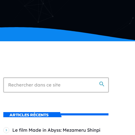
search
ARTICLES RÉCENTS
Le film Made in Abyss: Mezameru Shinpi