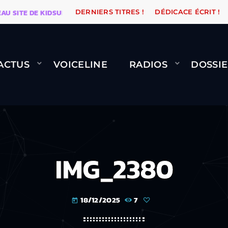
TE DE KIDSUNE
WARÉTRO
ORANGE ROAD QUI PASSE,
DERNIERS TITRES !
DÉDICACE ÉCRIT !
ACTUS
VOICELINE
RADIOS
DOSSIE
IMG_2380
18/12/2025
7
today