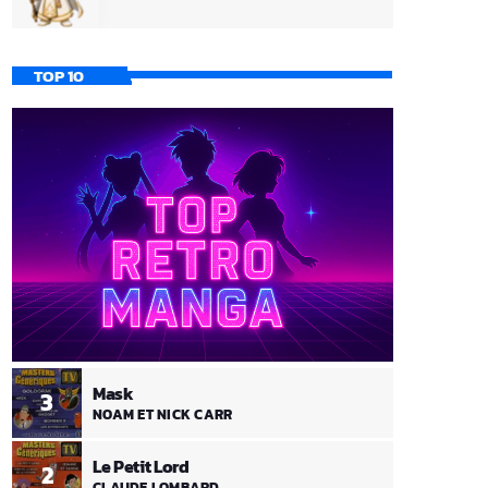
TOP 10
Mask
3
NOAM ET NICK CARR
Le Petit Lord
2
CLAUDE LOMBARD