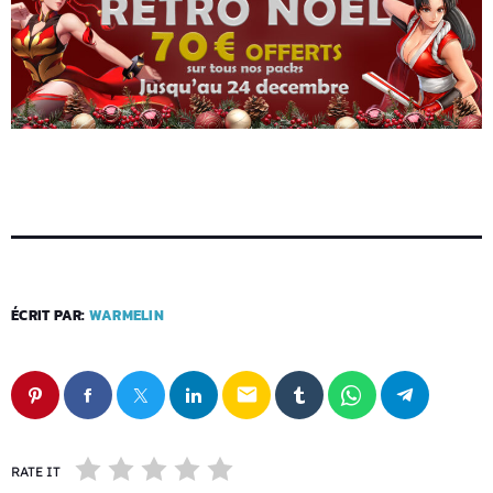
ÉCRIT PAR:
WARMELIN
email
RATE IT