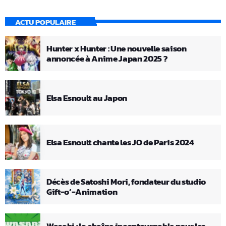
ACTU POPULAIRE
Hunter x Hunter : Une nouvelle saison
annoncée à Anime Japan 2025 ?
Elsa Esnoult au Japon
Elsa Esnoult chante les JO de Paris 2024
Décès de Satoshi Mori, fondateur du studio
Gift-o’-Animation