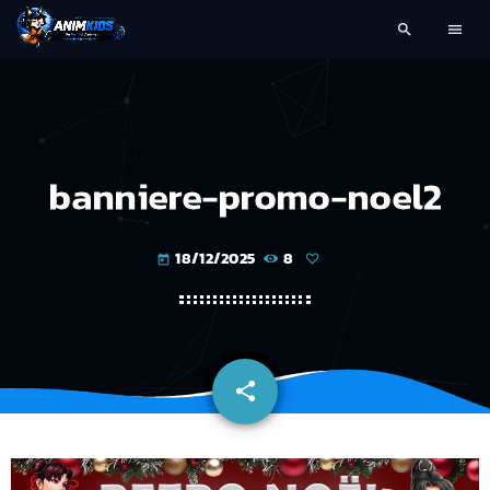
search
menu
banniere-promo-noel2
18/12/2025
8
today
share
email