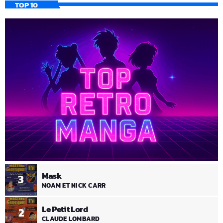
TOP 10
Mask
3
NOAM ET NICK CARR
Le Petit Lord
2
CLAUDE LOMBARD