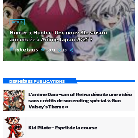
ACTUS
Hunter x Hunter : Une nouvelle saison
annoncée à Anime Japan 2025 ?
today
19/02/2025
5973
13
DERNIÈRES PUBLICATIONS
L’anime Dara-san of Reiwa dévoile une vidéo
sans crédits de son ending spécial « Gun
Valsey’s Theme »
Kid Pilote – Esprit de la course