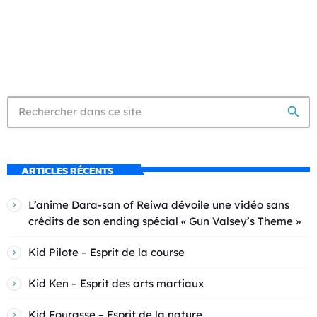
search
ARTICLES RÉCENTS
L’anime Dara-san of Reiwa dévoile une vidéo sans
crédits de son ending spécial « Gun Valsey’s Theme »
Kid Pilote – Esprit de la course
Kid Ken – Esprit des arts martiaux
Kid Fourasse – Esprit de la nature