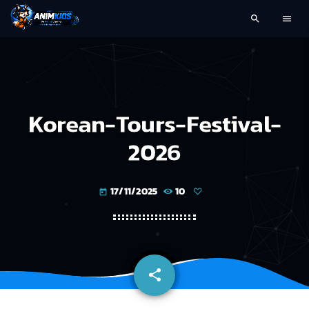
search
menu
Korean-Tours-Festival-
2026
17/11/2025
10
today
share
email