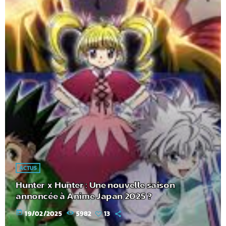
ACTUS
Hunter x Hunter : Une nouvelle saison
annoncée à Anime Japan 2025 ?
today
19/02/2025
5982
13