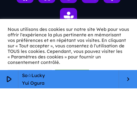
Nous utilisons des cookies sur notre site Web pour vous
offrir l'expérience la plus pertinente en mémorisant
vos préférences et en répétant vos visites. En cliquant
ℹ️ INFOS PRATIQUES
sur « Tout accepter », vous consentez à l'utilisation de
TOUS les cookies. Cependant, vous pouvez visiter les
« Paramètres des cookies » pour fournir un
✉️
Contact
consentement contrôlé.
🦊
Qui sommes-nous ?
Paramètres Cookie
Tout accepter
So☆Lucky
play_arrow
keyboard_arrow_right
📄
Mentions légales
Yui Ogura
🔒
Confidentialité
🛡️
RGPD
Copyright © 2026 Animkids. Tous droits réservés.