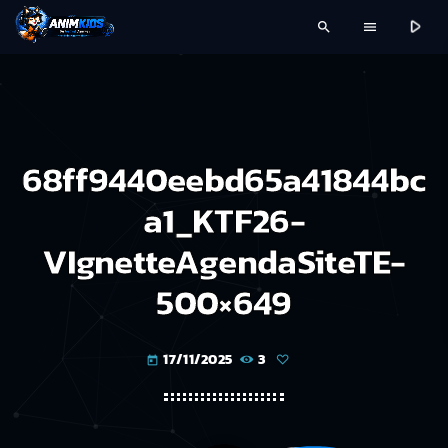
play_arrow
search
menu
68ff9440eebd65a41844bc
a1_KTF26-
VIgnetteAgendaSiteTE-
500×649
17/11/2025
3
today