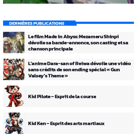
DERNIÈRES PUBLICATIONS
Le film Made in Abyss: Mezameru Shinpi
dévoile sa bande-annonce, son casting et sa
chanson principale
L’anime Dara-san of Reiwa dévoile une vidéo
sans crédits de son ending spécial « Gun
Valsey’s Theme »
Kid Pilote – Esprit de la course
Kid Ken – Esprit des arts martiaux