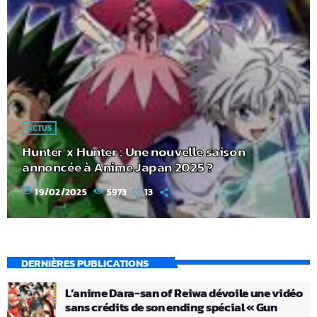
ACTUS
Hunter x Hunter : Une nouvelle saison
annoncée à Anime Japan 2025 ?
today
19/02/2025
5973
13
DERNIÈRES PUBLICATIONS
L’anime Dara-san of Reiwa dévoile une vidéo
sans crédits de son ending spécial « Gun