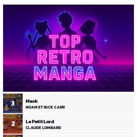
Mask
3
NOAM ET NICK CARR
Le Petit Lord
2
CLAUDE LOMBARD