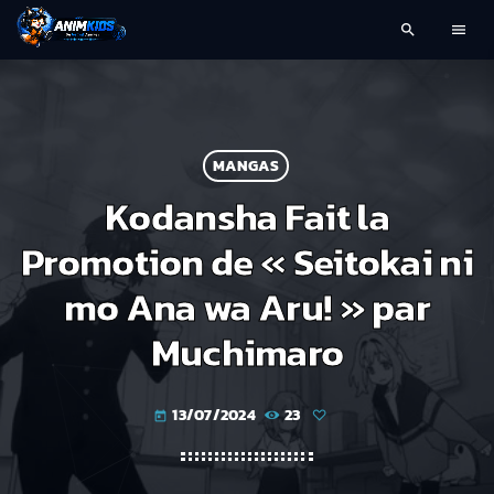
search
menu
MANGAS
Kodansha Fait la
Promotion de « Seitokai ni
mo Ana wa Aru! » par
Muchimaro
13/07/2024
23
today