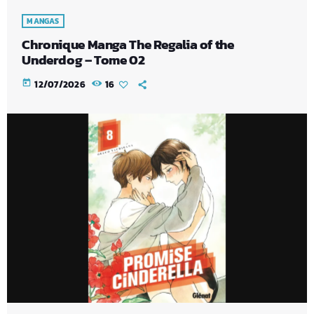
MANGAS
Chronique Manga The Regalia of the
Underdog – Tome 02
today
12/07/2026
16