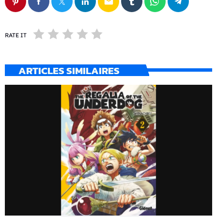
email
RATE IT
ARTICLES SIMILAIRES