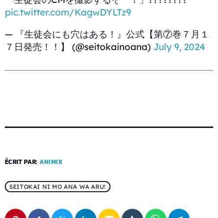
pic.twitter.com/KagwDYLTz9
— 『生徒会にも穴はある！』公式【第⑦巻７月１
７日発売！！】 (@seitokainoana)
July 9, 2024
ÉCRIT PAR:
ANIMIX
SEITOKAI NI MO ANA WA ARU!