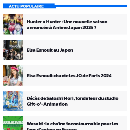
ACTU POPULAIRE
Hunter x Hunter : Une nouvelle saison
annoncée à Anime Japan 2025 ?
Elsa Esnoult au Japon
Elsa Esnoult chante les JO de Paris 2024
Décès de Satoshi Mori, fondateur du studio
Gift-o’-Animation
Wasabi : la chaîne incontournable pour les
fans d’anime en France