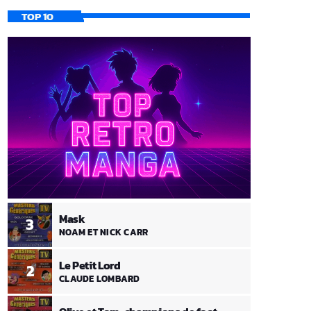
TOP 10
Mask
3
NOAM ET NICK CARR
Le Petit Lord
2
CLAUDE LOMBARD