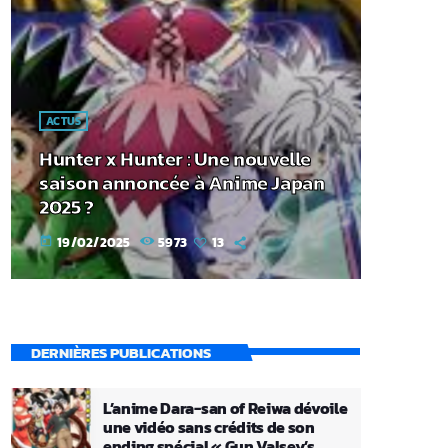
ACTUS
Hunter x Hunter : Une nouvelle
saison annoncée à Anime Japan
2025 ?
19/02/2025
5973
13
today
DERNIÈRES PUBLICATIONS
L’anime Dara-san of Reiwa dévoile
une vidéo sans crédits de son
ending spécial « Gun Valsey’s