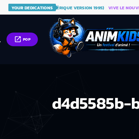
- DRAGON BALL (GÉNÉRIQUE VERSION 1995)
YOUR DEDICATIONS
VIVE LE NOUVEAU S
open_in_new
ch
POP
d4d5585b-b