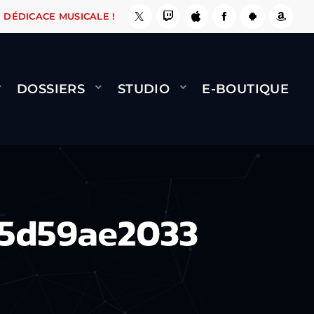
, ÇA LE FAIT !
NAMI
BERNARD MINET - FLY 
DÉDICACE MUSICALE !
DOSSIERS
STUDIO
E-BOUTIQUE
65d59ae2033