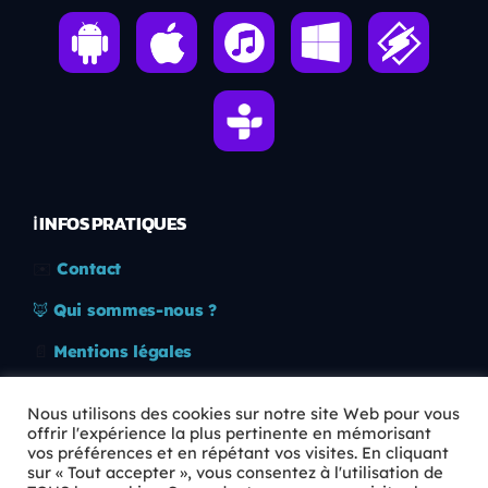
ℹ️ INFOS PRATIQUES
✉️
Contact
🦊
Qui sommes-nous ?
📄
Mentions légales
🔒
Confidentialité
Nous utilisons des cookies sur notre site Web pour vous
offrir l'expérience la plus pertinente en mémorisant
🛡️
RGPD
vos préférences et en répétant vos visites. En cliquant
sur « Tout accepter », vous consentez à l'utilisation de
Copyright © 2026 Animkids. Tous droits réservés.