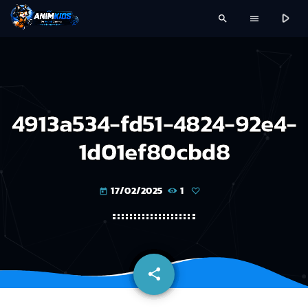
play_arrow
search
menu
4913a534-fd51-4824-92e4-
1d01ef80cbd8
17/02/2025
1
today
share
email