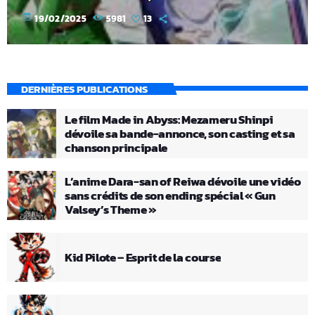
today
19/02/2025
5981
13
DERNIÈRES PUBLICATIONS
Le film Made in Abyss: Mezameru Shinpi
dévoile sa bande-annonce, son casting et sa
chanson principale
L’anime Dara-san of Reiwa dévoile une vidéo
sans crédits de son ending spécial « Gun
Valsey’s Theme »
Kid Pilote – Esprit de la course