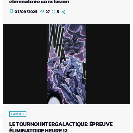
éliminatoire conclusion
today
07/09/2025
27
5
FANFICS
LE TOURNOI INTERGALACTIQUE: ÉPREUVE
ÉLIMINATOIRE HEURE 12