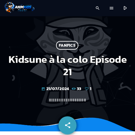
play_arrow
search
menu
FANFICS
Kidsune à la colo Episode
21
21/07/2024
33
1
today
share
email
1