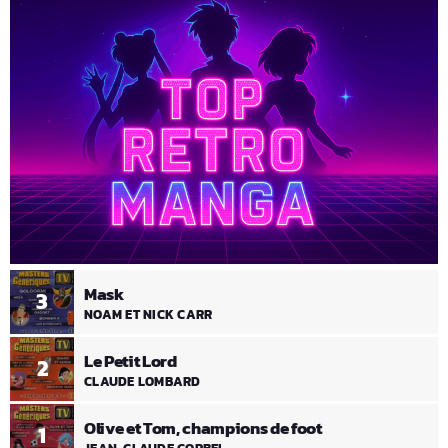
Mask
3
NOAM ET NICK CARR
Le Petit Lord
2
CLAUDE LOMBARD
Olive et Tom, champions de foot
1