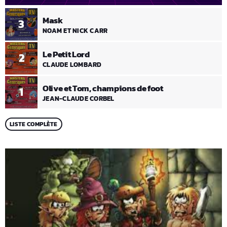
Mask
3
NOAM ET NICK CARR
Le Petit Lord
2
CLAUDE LOMBARD
Olive et Tom, champions de foot
1
JEAN-CLAUDE CORBEL
LISTE COMPLÈTE