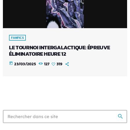
FANFICS
LE TOURNOI INTERGALACTIQUE: ÉPREUVE
ÉLIMINATOIRE HEURE 12
today
23/03/2025
127
319
search