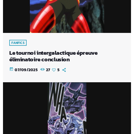
FANFICS
Le tournoi intergalactique épreuve
éliminatoire conclusion
today
07/09/2025
27
5