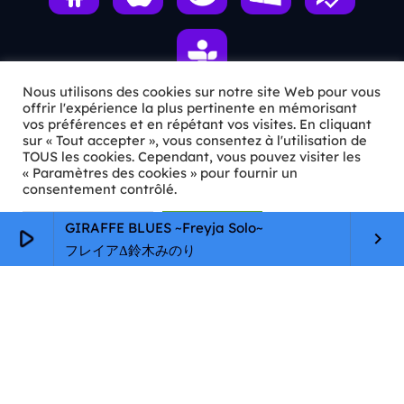
Nous utilisons des cookies sur notre site Web pour vous
offrir l'expérience la plus pertinente en mémorisant
vos préférences et en répétant vos visites. En cliquant
ℹ️ INFOS PRATIQUES
sur « Tout accepter », vous consentez à l'utilisation de
TOUS les cookies. Cependant, vous pouvez visiter les
« Paramètres des cookies » pour fournir un
✉️
Contact
consentement contrôlé.
🦊
Qui sommes-nous ?
Paramètres Cookie
Tout accepter
GIRAFFE BLUES ~Freyja Solo~
play_arrow
keyboard_arrow_right
📄
Mentions légales
フレイアΔ鈴木みのり
🔒
Confidentialité
🛡️
RGPD
Copyright © 2026 Animkids. Tous droits réservés.