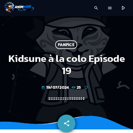
play_arrow
search
menu
FANFICS
Kidsune à la colo Episode
19
19/07/2024
25
today
share
email