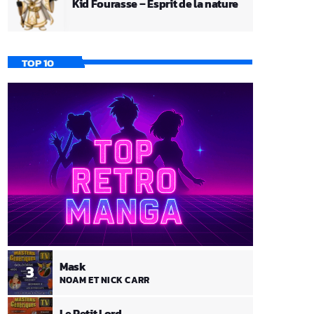
Kid Fourasse – Esprit de la nature
TOP 10
Mask
3
NOAM ET NICK CARR
Le Petit Lord