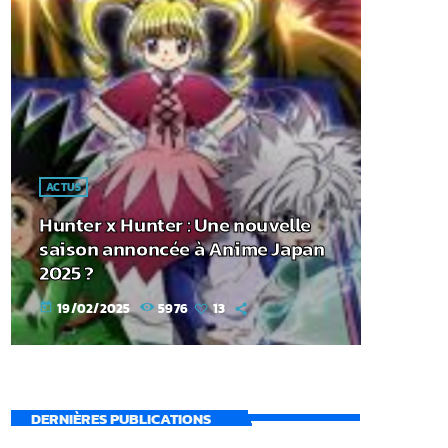
ACTUS
Hunter x Hunter : Une nouvelle
saison annoncée à Anime Japan
2025 ?
19/02/2025
5976
13
today
DERNIÈRES PUBLICATIONS