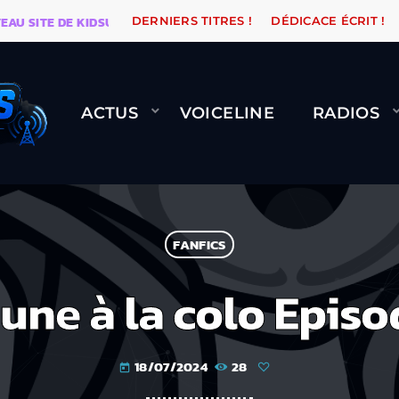
SITE DE KIDSUNE
WARÉTRO
ORANGE ROAD QUI PASS
DERNIERS TITRES !
DÉDICACE ÉCRIT !
ACTUS
VOICELINE
RADIOS
FANFICS
une à la colo Episo
18/07/2024
28
today