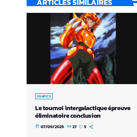
ARTICLES SIMILAIRES
FANFICS
Le tournoi intergalactique épreuve
éliminatoire conclusion
07/09/2025
27
5
today