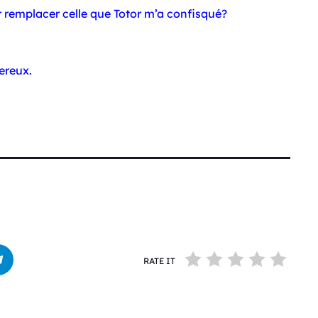
ur remplacer celle que Totor m’a confisqué?
gereux.
RATE IT