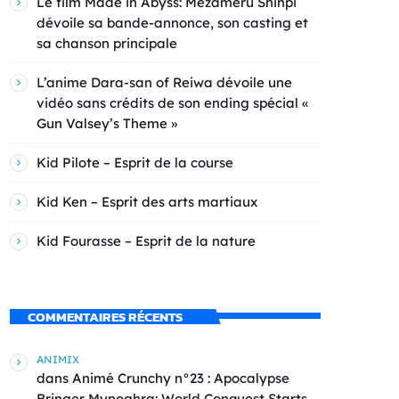
Le film Made in Abyss: Mezameru Shinpi
dévoile sa bande-annonce, son casting et
sa chanson principale
L’anime Dara-san of Reiwa dévoile une
vidéo sans crédits de son ending spécial «
Gun Valsey’s Theme »
Kid Pilote – Esprit de la course
Kid Ken – Esprit des arts martiaux
Kid Fourasse – Esprit de la nature
COMMENTAIRES RÉCENTS
ANIMIX
dans
Animé Crunchy n°23 : Apocalypse
Bringer Mynoghra: World Conquest Starts