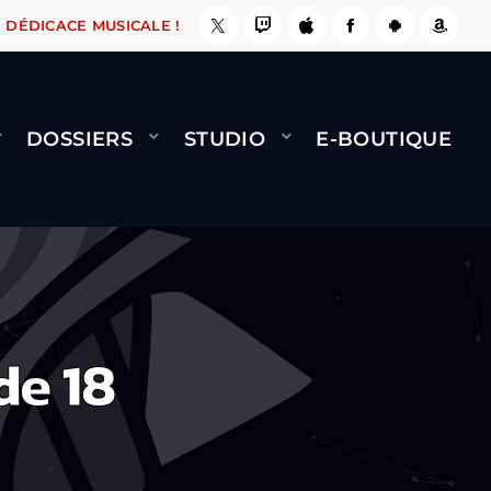
E, ÇA LE FAIT !
NAMI
BERNARD MINET - FLY
DÉDICACE MUSICALE !
DOSSIERS
STUDIO
E-BOUTIQUE
de 18