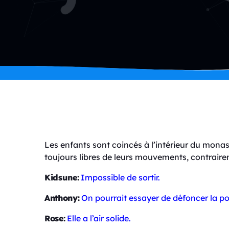
Les enfants sont coincés à l’intérieur du monast
toujours libres de leurs mouvements, contrair
Kidsune:
Impossible de sortir.
Anthony:
On pourrait essayer de défoncer la po
Rose:
Elle a l’air solide.