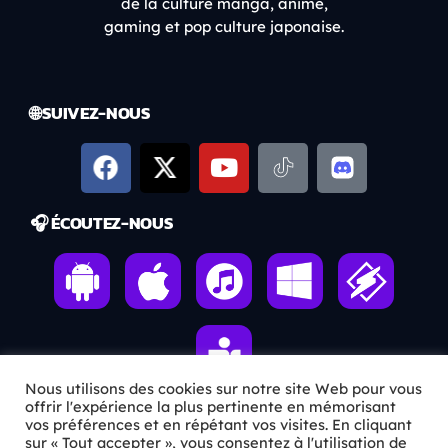
de la culture manga, anime,
gaming et pop culture japonaise.
🌐 SUIVEZ-NOUS
🎧 ÉCOUTEZ-NOUS
Nous utilisons des cookies sur notre site Web pour vous
offrir l'expérience la plus pertinente en mémorisant
vos préférences et en répétant vos visites. En cliquant
sur « Tout accepter », vous consentez à l'utilisation de
ℹ️ INFOS PRATIQUES