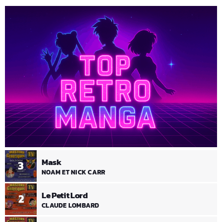
Mask
3
NOAM ET NICK CARR
Le Petit Lord
2
CLAUDE LOMBARD