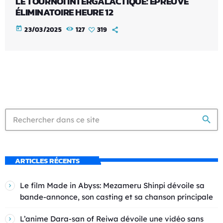
LE TOURNOI INTERGALACTIQUE: ÉPREUVE
ÉLIMINATOIRE HEURE 12
today
23/03/2025
127
319
search
ARTICLES RÉCENTS
Le film Made in Abyss: Mezameru Shinpi dévoile sa
bande-annonce, son casting et sa chanson principale
L’anime Dara-san of Reiwa dévoile une vidéo sans