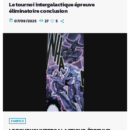
Le tournoi intergalactique épreuve
éliminatoire conclusion
today
07/09/2025
27
5
FANFICS