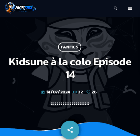
search
menu
FANFICS
Kidsune à la colo Episode
14
14/07/2024
22
26
today
share
email
26