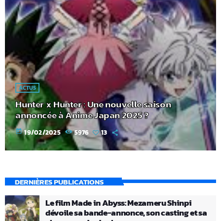
ACTUS
Hunter x Hunter : Une nouvelle saison
annoncée à Anime Japan 2025 ?
today
19/02/2025
5976
13
DERNIÈRES PUBLICATIONS
Le film Made in Abyss: Mezameru Shinpi
dévoile sa bande-annonce, son casting et sa