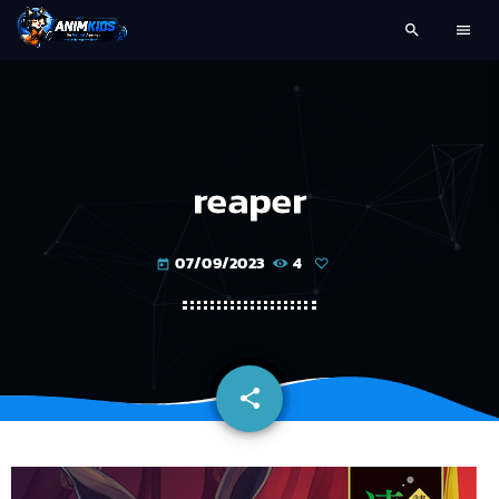
search
menu
reaper
07/09/2023
4
today
share
email