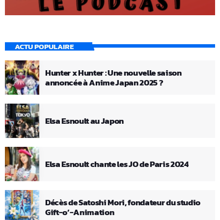
ACTU POPULAIRE
Hunter x Hunter : Une nouvelle saison
annoncée à Anime Japan 2025 ?
Elsa Esnoult au Japon
Elsa Esnoult chante les JO de Paris 2024
Décès de Satoshi Mori, fondateur du studio
Gift-o’-Animation