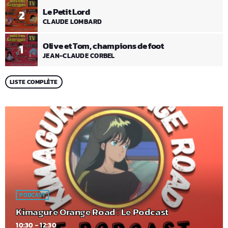
Le Petit Lord
2
CLAUDE LOMBARD
Olive et Tom, champions de foot
1
JEAN-CLAUDE CORBEL
LISTE COMPLÈTE
PODCAST
Kimagure Orange Road : Le Podcast
10:30 - 12:30