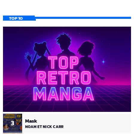
TOP 10
Mask
3
NOAM ET NICK CARR