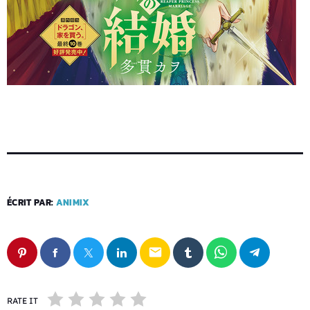
ÉCRIT PAR:
ANIMIX
email
RATE IT