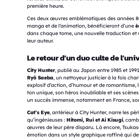
première heure.
Ces deux œuvres emblématiques des années 80
manga et de l’animation, bénéficieront d’une
é
dans chaque tome, une nouvelle traduction et un
leur auteur.
Le retour d’un duo culte de l’un
City Hunter
, publié au Japon entre 1985 et 199
Ryô Saeba
, un nettoyeur justicier à la fois ch
explosif d’action, d’humour et de romantisme, 
ton unique, son héros inoubliable et ses scène
un succès immense, notamment en France, so
Cat’s Eye
, antérieur à City Hunter, narre les pé
qu’ingénieuses :
Hitomi, Rui et Ai Kisugi
, camb
œuvres de leur père disparu. Là encore, Tsuka
émotion dans un style graphique raffiné qui d