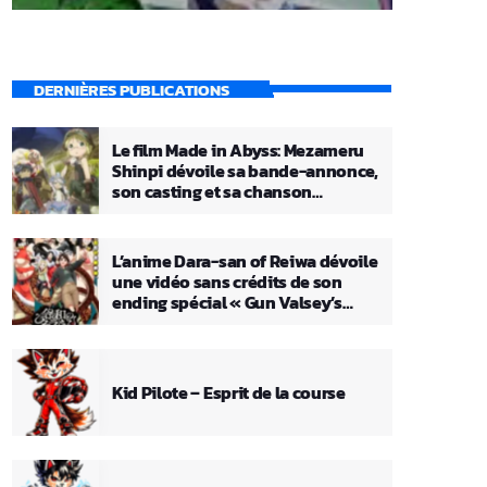
DERNIÈRES PUBLICATIONS
Le film Made in Abyss: Mezameru
Shinpi dévoile sa bande-annonce,
son casting et sa chanson
principale
L’anime Dara-san of Reiwa dévoile
une vidéo sans crédits de son
ending spécial « Gun Valsey’s
Theme »
Kid Pilote – Esprit de la course