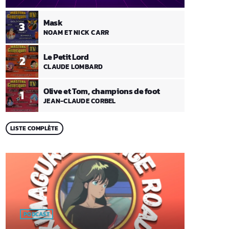
Mask
3
NOAM ET NICK CARR
Le Petit Lord
2
CLAUDE LOMBARD
Olive et Tom, champions de foot
1
JEAN-CLAUDE CORBEL
LISTE COMPLÈTE
PODCAST