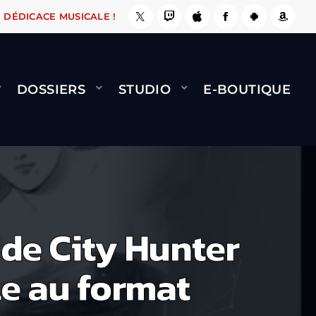
, ÇA LE FAIT !
NAMI
BERNARD MINET - FLY 
DÉDICACE MUSICALE !
DOSSIERS
STUDIO
E-BOUTIQUE
 de City Hunter
le au format