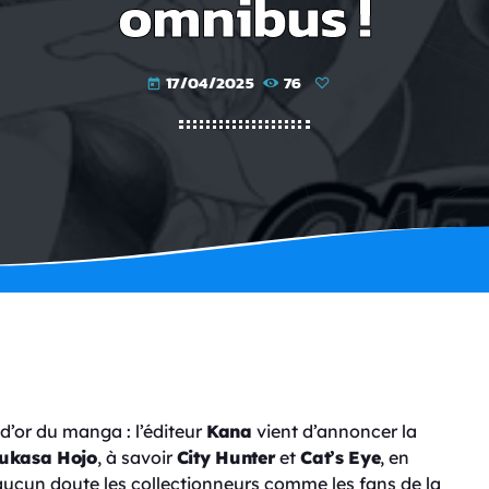
omnibus !
17/04/2025
76
today
d’or du manga : l’éditeur
Kana
vient d’annoncer la
Tsukasa Hojo
, à savoir
City Hunter
et
Cat’s Eye
, en
 aucun doute les collectionneurs comme les fans de la