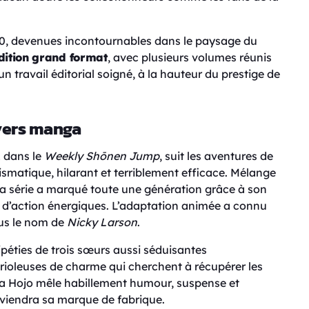
, devenues incontournables dans le paysage du
dition grand format
, avec plusieurs volumes réunis
 travail éditorial soigné, à la hauteur du prestige de
ivers manga
1 dans le
Weekly Shōnen Jump
, suit les aventures de
arismatique, hilarant et terriblement efficace. Mélange
la série a marqué toute une génération grâce à son
s d’action énergiques. L’adaptation animée a connu
us le nom de
Nicky Larson
.
ripéties de trois sœurs aussi séduisantes
rioleuses de charme qui cherchent à récupérer les
sa Hojo mêle habillement humour, suspense et
eviendra sa marque de fabrique.