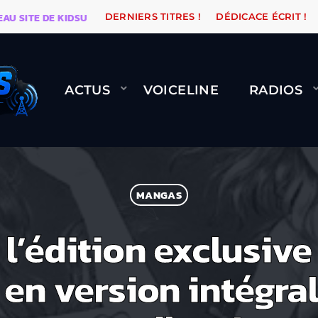
ITE DE KIDSUNE
WARÉTRO
ORANGE ROAD QUI PASSE
DERNIERS TITRES !
DÉDICACE ÉCRIT !
ACTUS
VOICELINE
RADIOS
MANGAS
’édition exclusive
e en version intégra