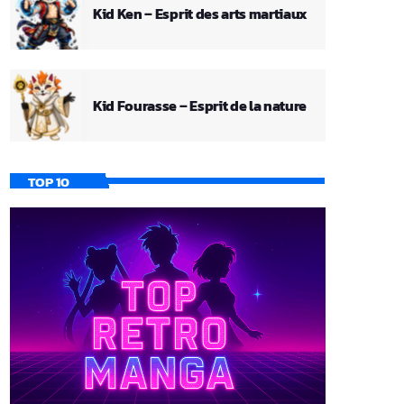
Kid Ken – Esprit des arts martiaux
Kid Fourasse – Esprit de la nature
TOP 10