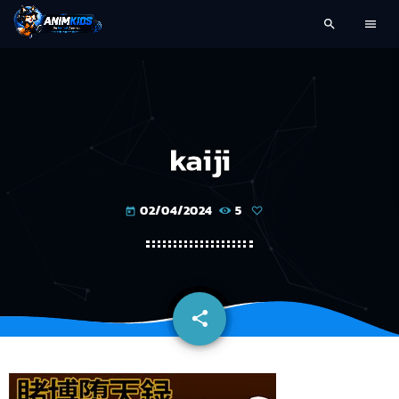
search
menu
kaiji
02/04/2024
5
today
share
email