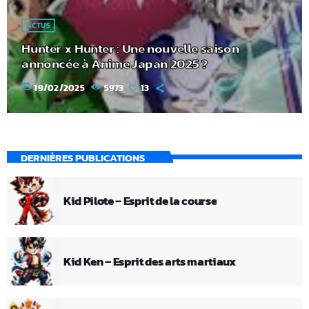
ACTUS
Hunter x Hunter : Une nouvelle saison
annoncée à Anime Japan 2025 ?
today
19/02/2025
5973
13
DERNIÈRES PUBLICATIONS
Kid Pilote – Esprit de la course
Kid Ken – Esprit des arts martiaux