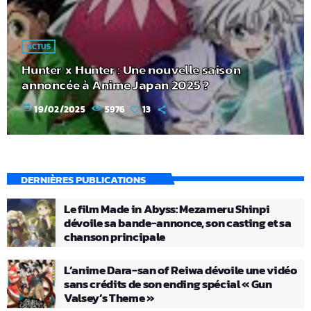
ACTUS
Hunter x Hunter : Une nouvelle saison
annoncée à Anime Japan 2025 ?
today
19/02/2025
5976
13
DERNIÈRES PUBLICATIONS
Le film Made in Abyss: Mezameru Shinpi
dévoile sa bande-annonce, son casting et sa
chanson principale
L’anime Dara-san of Reiwa dévoile une vidéo
sans crédits de son ending spécial « Gun
Valsey’s Theme »