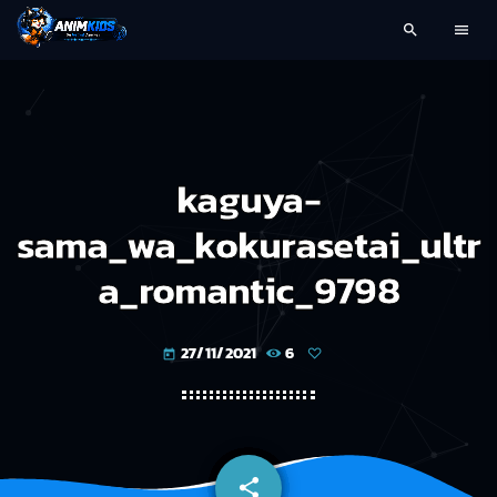
search
menu
kaguya-
sama_wa_kokurasetai_ultr
a_romantic_9798
27/11/2021
6
today
share
email