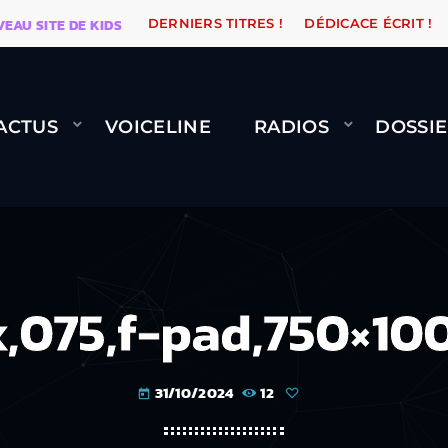
SITE DE KIDSUNE
WARÉTRO
ORANGE ROAD QUI PASS
DERNIERS TITRES !
DÉDICACE ÉCRIT !
ACTUS
VOICELINE
RADIOS
DOSSIE
x,075,f-pad,750×10
31/10/2024
12
today