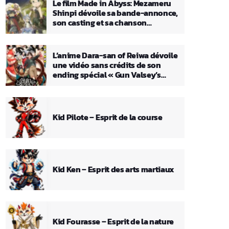
Le film Made in Abyss: Mezameru
Shinpi dévoile sa bande-annonce,
son casting et sa chanson
principale
L’anime Dara-san of Reiwa dévoile
une vidéo sans crédits de son
ending spécial « Gun Valsey’s
Theme »
Kid Pilote – Esprit de la course
Kid Ken – Esprit des arts martiaux
Kid Fourasse – Esprit de la nature