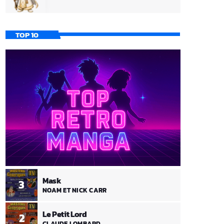
TOP 10
Mask
3
NOAM ET NICK CARR
Le Petit Lord
2
CLAUDE LOMBARD