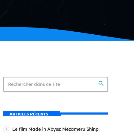
search
ARTICLES RÉCENTS
Le film Made in Abyss: Mezameru Shinpi