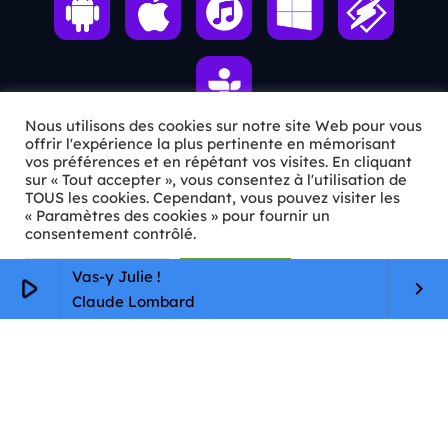
Nous utilisons des cookies sur notre site Web pour vous
offrir l'expérience la plus pertinente en mémorisant
vos préférences et en répétant vos visites. En cliquant
ℹ️ INFOS PRATIQUES
sur « Tout accepter », vous consentez à l'utilisation de
TOUS les cookies. Cependant, vous pouvez visiter les
« Paramètres des cookies » pour fournir un
✉️
Contact
consentement contrôlé.
🦊
Qui sommes-nous ?
Paramètres Cookie
Tout accepter
Vas-y Julie !
play_arrow
keyboard_arrow_right
📄
Mentions légales
Claude Lombard
🔒
Confidentialité
🛡️
RGPD
Copyright © 2026 Animkids. Tous droits réservés.