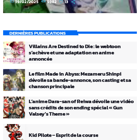
today
19/02/2025
5982
13
DERNIÈRES PUBLICATIONS
Villains Are Destined to Die : le webtoon
s’achève et une adaptation en anime
annoncée
Le film Made in Abyss: Mezameru Shinpi
dévoile sa bande-annonce, son casting et sa
chanson principale
L’anime Dara-san of Reiwa dévoile une vidéo
sans crédits de son ending spécial « Gun
Valsey’s Theme »
Kid Pilote – Esprit de la course