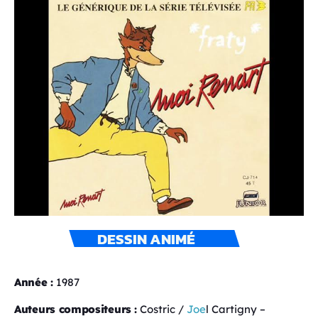
DESSIN ANIMÉ
Année :
1987
Auteurs compositeurs
:
Costric /
Joe
l Cartigny –