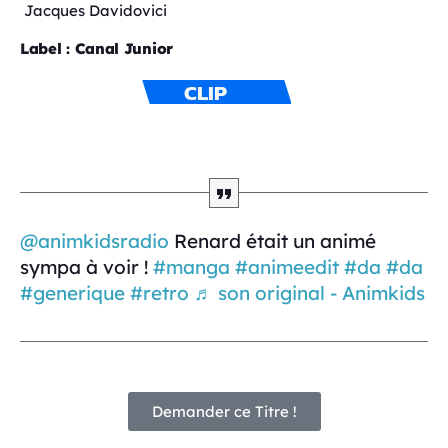
Jacques Davidovici
Label : Canal Junior
CLIP
@animkidsradio
Renard était un animé
sympa à voir !
#manga
#animeedit
#da
#da
#generique
#retro
♬ son original - Animkids
Demander ce Titre !