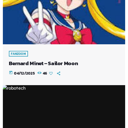
FANZOOM
Bernard Minet – Sailor Moon
today
04/12/2025
46