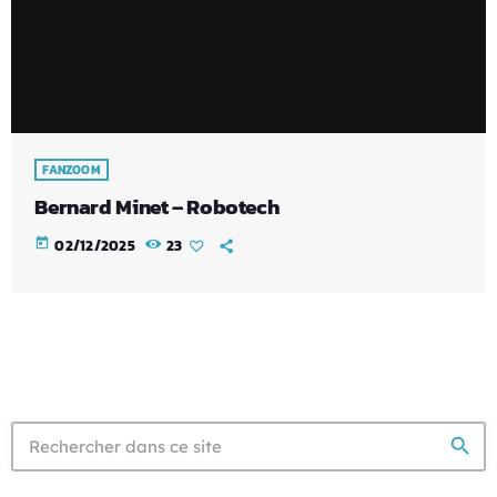
FANZOOM
Bernard Minet – Robotech
today
02/12/2025
23
search