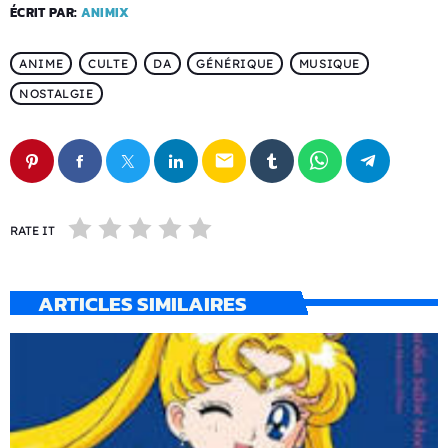
ÉCRIT PAR:
ANIMIX
ANIME
CULTE
DA
GÉNÉRIQUE
MUSIQUE
NOSTALGIE
email
RATE IT
ARTICLES SIMILAIRES