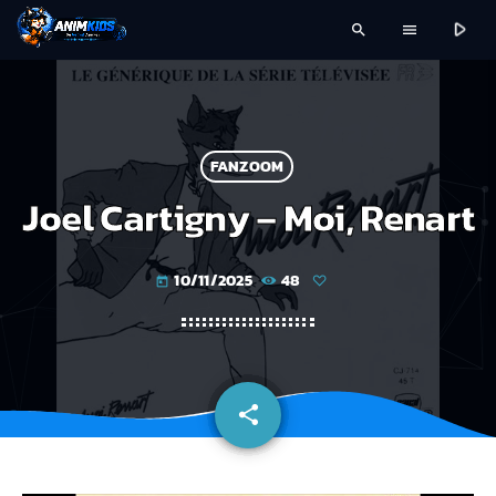
play_arrow
search
menu
FANZOOM
Joel Cartigny – Moi, Renart
10/11/2025
48
today
share
email