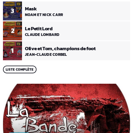
Mask
3
NOAM ET NICK CARR
Le Petit Lord
2
CLAUDE LOMBARD
Olive et Tom, champions de foot
1
JEAN-CLAUDE CORBEL
LISTE COMPLÈTE