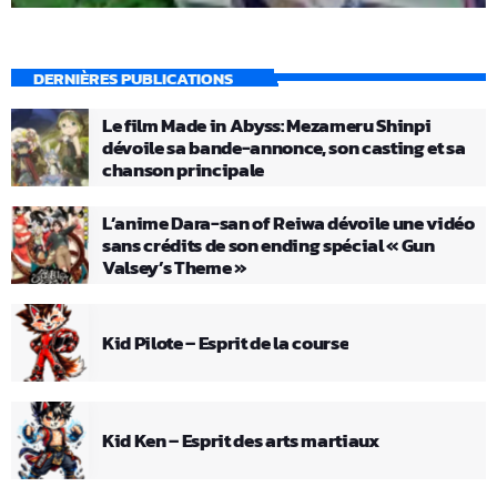
DERNIÈRES PUBLICATIONS
Le film Made in Abyss: Mezameru Shinpi
dévoile sa bande-annonce, son casting et sa
chanson principale
L’anime Dara-san of Reiwa dévoile une vidéo
sans crédits de son ending spécial « Gun
Valsey’s Theme »
Kid Pilote – Esprit de la course
Kid Ken – Esprit des arts martiaux