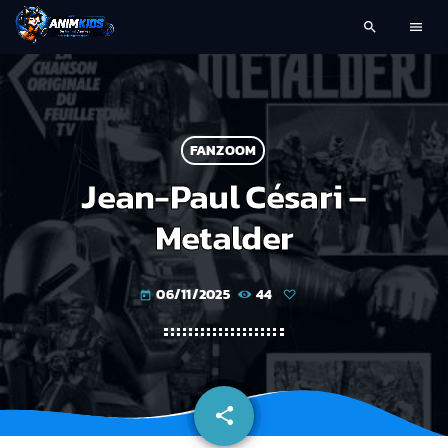
search
menu
FANZOOM
Jean-Paul Césari –
Metalder
06/11/2025
44
today
share
email