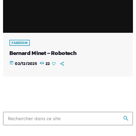
FANZOOM
Bernard Minet – Robotech
today
02/12/2025
22
search