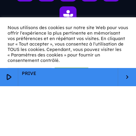
Nous utilisons des cookies sur notre site Web pour vous
offrir l'expérience la plus pertinente en mémorisant
vos préférences et en répétant vos visites. En cliquant
ℹ️ INFOS PRATIQUES
sur « Tout accepter », vous consentez à l'utilisation de
TOUS les cookies. Cependant, vous pouvez visiter les
« Paramètres des cookies » pour fournir un
✉️
Contact
consentement contrôlé.
🦊
Qui sommes-nous ?
Paramètres Cookie
Tout accepter
PRIVE
play_arrow
keyboard_arrow_right
📄
Mentions légales
🔒
Confidentialité
🛡️
RGPD
Copyright © 2026 Animkids. Tous droits réservés.