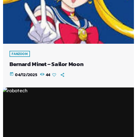
FANZOOM
Bernard Minet – Sailor Moon
today
04/12/2025
44