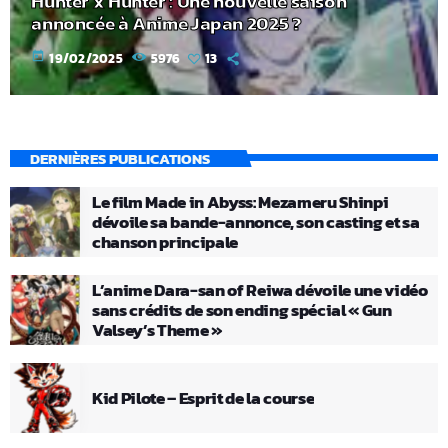
Hunter x Hunter : Une nouvelle saison
annoncée à Anime Japan 2025 ?
today
19/02/2025
5976
13
DERNIÈRES PUBLICATIONS
Le film Made in Abyss: Mezameru Shinpi
dévoile sa bande-annonce, son casting et sa
chanson principale
L’anime Dara-san of Reiwa dévoile une vidéo
sans crédits de son ending spécial « Gun
Valsey’s Theme »
Kid Pilote – Esprit de la course