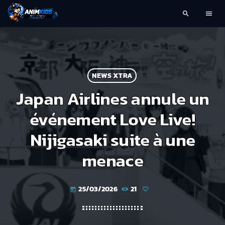
search
menu
NEWS XTRA
Japan Airlines annule un
événement Love Live!
Nijigasaki suite à une
menace
25/03/2026
21
today