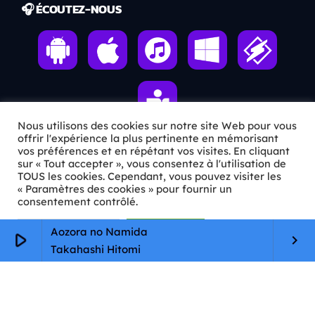
🎧 ÉCOUTEZ-NOUS
Nous utilisons des cookies sur notre site Web pour vous
offrir l'expérience la plus pertinente en mémorisant
vos préférences et en répétant vos visites. En cliquant
sur « Tout accepter », vous consentez à l'utilisation de
ℹ️ INFOS PRATIQUES
TOUS les cookies. Cependant, vous pouvez visiter les
« Paramètres des cookies » pour fournir un
✉️
Contact
consentement contrôlé.
🦊
Qui sommes-nous ?
Paramètres Cookie
Tout accepter
Aozora no Namida
play_arrow
keyboard_arrow_right
Takahashi Hitomi
📄
Mentions légales
🔒
Confidentialité
🛡️
RGPD