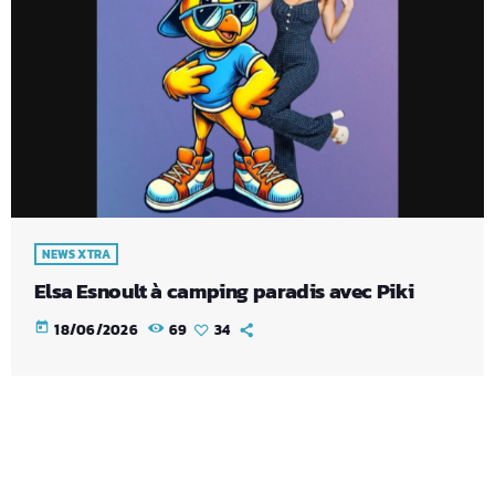
NEWS XTRA
Elsa Esnoult à camping paradis avec Piki
today
18/06/2026
69
34