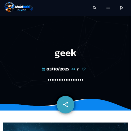
play_arrow
search
menu
geek
03/10/2025
7
today
share
email