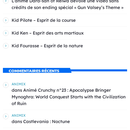
L’anime Dara-san of Reiwa dévoile une vidéo sans
crédits de son ending spécial « Gun Valsey’s Theme »
Kid Pilote – Esprit de la course
Kid Ken – Esprit des arts martiaux
Kid Fourasse – Esprit de la nature
COMMENTAIRES RÉCENTS
ANIMIX
dans
Animé Crunchy n°23 : Apocalypse Bringer
Mynoghra: World Conquest Starts with the Civilization
of Ruin
ANIMIX
dans
Castlevania : Noctune