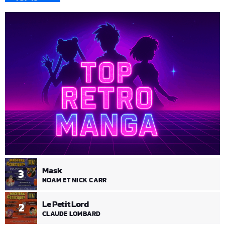
Mask
3
NOAM ET NICK CARR
Le Petit Lord
2
CLAUDE LOMBARD