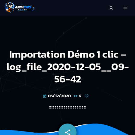
search
menu
Importation Démo 1 clic –
log_file_2020-12-05__09-
56-42
05/12/2020
6
today
share
email