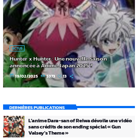
ACTUS
Hunter x Hunter : Une nouvelle saison
annoncée à Anime Japan 2025 ?
today
19/02/2025
5973
13
DERNIÈRES PUBLICATIONS
L’anime Dara-san of Reiwa dévoile une vidéo
sans crédits de son ending spécial « Gun
Valsey’s Theme »