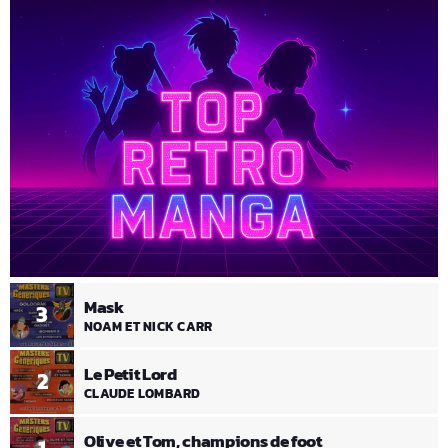
Mask
3
NOAM ET NICK CARR
Le Petit Lord
2
CLAUDE LOMBARD
Olive et Tom, champions de foot