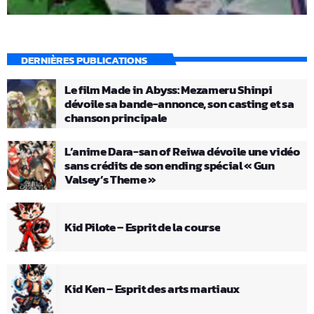
DERNIÈRES PUBLICATIONS
Le film Made in Abyss: Mezameru Shinpi
dévoile sa bande-annonce, son casting et sa
chanson principale
L’anime Dara-san of Reiwa dévoile une vidéo
sans crédits de son ending spécial « Gun
Valsey’s Theme »
Kid Pilote – Esprit de la course
Kid Ken – Esprit des arts martiaux