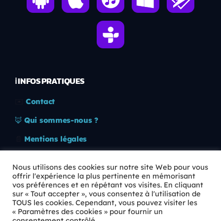
ℹ️ INFOS PRATIQUES
✉️
Contact
🦊
Qui sommes-nous ?
📄
Mentions légales
🔒
Confidentialité
Nous utilisons des cookies sur notre site Web pour vous
offrir l'expérience la plus pertinente en mémorisant
🛡️
RGPD
vos préférences et en répétant vos visites. En cliquant
sur « Tout accepter », vous consentez à l'utilisation de
Copyright © 2026 Animkids. Tous droits réservés.
TOUS les cookies. Cependant, vous pouvez visiter les
« Paramètres des cookies » pour fournir un
consentement contrôlé.