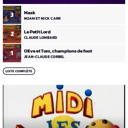
Mask
3
NOAM ET NICK CARR
Le Petit Lord
2
CLAUDE LOMBARD
Olive et Tom, champions de foot
1
JEAN-CLAUDE CORBEL
LISTE COMPLÈTE