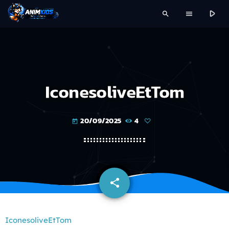
play_arrow
search
menu
IconesoliveEtTom
20/09/2025
4
today
share
email
IconesoliveEtTom