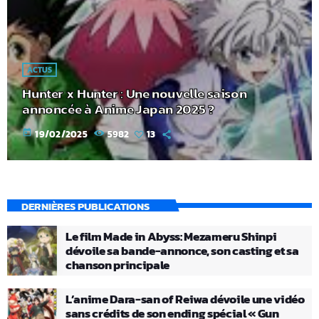
ACTUS
Hunter x Hunter : Une nouvelle saison
annoncée à Anime Japan 2025 ?
today
19/02/2025
5982
13
DERNIÈRES PUBLICATIONS
Le film Made in Abyss: Mezameru Shinpi
dévoile sa bande-annonce, son casting et sa
chanson principale
L’anime Dara-san of Reiwa dévoile une vidéo
sans crédits de son ending spécial « Gun