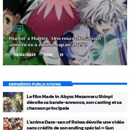
ACTUS
Hunter x Hunter : Une nouvelle saison
annoncée à Anime Japan 2025 ?
today
19/02/2025
5982
13
DERNIÈRES PUBLICATIONS
Le film Made in Abyss: Mezameru Shinpi
dévoile sa bande-annonce, son casting et sa
chanson principale
L’anime Dara-san of Reiwa dévoile une vidéo
sans crédits de son ending spécial « Gun