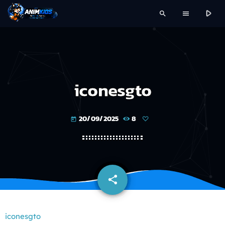
play_arrow
search
menu
iconesgto
20/09/2025
8
today
share
email
iconesgto